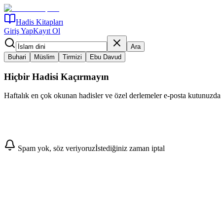
Hadis Kitapları
Giriş Yap
Kayıt Ol
Ara
Buhari
Müslim
Tirmizi
Ebu Davud
Hiçbir Hadisi Kaçırmayın
Haftalık en çok okunan hadisler ve özel derlemeler e-posta kutunuzda
Abone Ol
Spam yok, söz veriyoruz
İstediğiniz zaman iptal