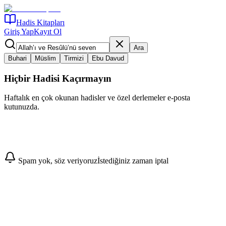
Hadis Kitapları
Giriş Yap
Kayıt Ol
Ara
Buhari
Müslim
Tirmizi
Ebu Davud
Hiçbir Hadisi Kaçırmayın
Haftalık en çok okunan hadisler ve özel derlemeler e-posta
kutunuzda.
Abone Ol
Spam yok, söz veriyoruz
İstediğiniz zaman iptal