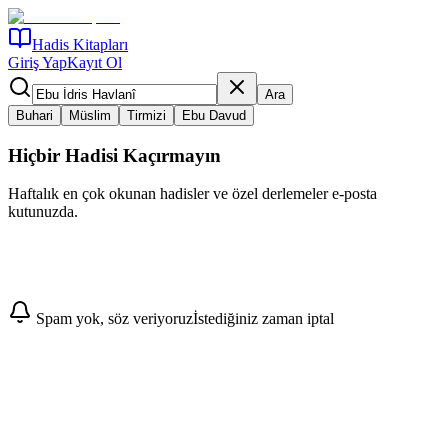
Hadis Kitapları
Giriş Yap
Kayıt Ol
Ara
Buhari
Müslim
Tirmizi
Ebu Davud
Hiçbir Hadisi Kaçırmayın
Haftalık en çok okunan hadisler ve özel derlemeler e-posta
kutunuzda.
Abone Ol
Spam yok, söz veriyoruz
İstediğiniz zaman iptal