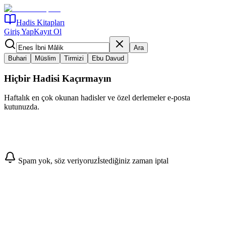
Hadis Kitapları
Giriş Yap
Kayıt Ol
Ara
Buhari
Müslim
Tirmizi
Ebu Davud
Hiçbir Hadisi Kaçırmayın
Haftalık en çok okunan hadisler ve özel derlemeler e-posta
kutunuzda.
Abone Ol
Spam yok, söz veriyoruz
İstediğiniz zaman iptal