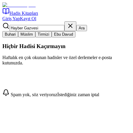
Hadis Kitapları
Giriş Yap
Kayıt Ol
Ara
Buhari
Müslim
Tirmizi
Ebu Davud
Hiçbir Hadisi Kaçırmayın
Haftalık en çok okunan hadisler ve özel derlemeler e-posta
kutunuzda.
Abone Ol
Spam yok, söz veriyoruz
İstediğiniz zaman iptal