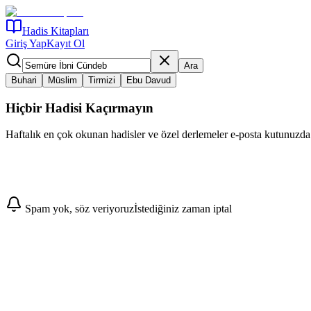
Hadis Kitapları
Giriş Yap
Kayıt Ol
Ara
Buhari
Müslim
Tirmizi
Ebu Davud
Hiçbir Hadisi Kaçırmayın
Haftalık en çok okunan hadisler ve özel derlemeler e-posta kutunuzda
Abone Ol
Spam yok, söz veriyoruz
İstediğiniz zaman iptal