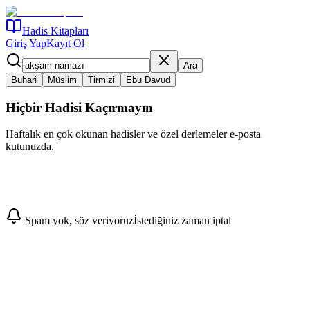
Hadis Kitapları
Giriş Yap
Kayıt Ol
Ara
Buhari
Müslim
Tirmizi
Ebu Davud
Hiçbir Hadisi Kaçırmayın
Haftalık en çok okunan hadisler ve özel derlemeler e-posta
kutunuzda.
Abone Ol
Spam yok, söz veriyoruz
İstediğiniz zaman iptal