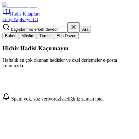
Hadis Kitapları
Giriş Yap
Kayıt Ol
Ara
Buhari
Müslim
Tirmizi
Ebu Davud
Hiçbir Hadisi Kaçırmayın
Haftalık en çok okunan hadisler ve özel derlemeler e-posta
kutunuzda.
Abone Ol
Spam yok, söz veriyoruz
İstediğiniz zaman iptal