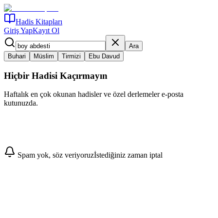
Hadis Kitapları
Giriş Yap
Kayıt Ol
Ara
Buhari
Müslim
Tirmizi
Ebu Davud
Hiçbir Hadisi Kaçırmayın
Haftalık en çok okunan hadisler ve özel derlemeler e-posta
kutunuzda.
Abone Ol
Spam yok, söz veriyoruz
İstediğiniz zaman iptal