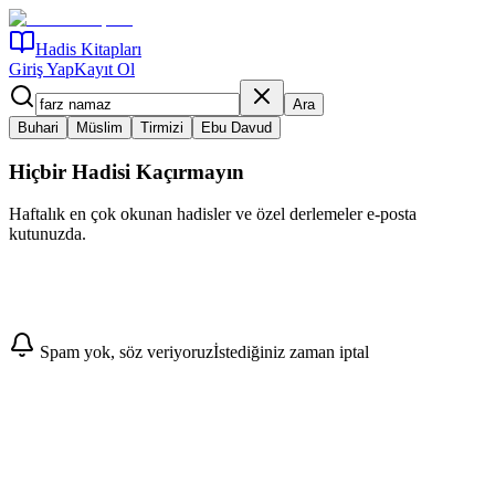
Hadis Kitapları
Giriş Yap
Kayıt Ol
Ara
Buhari
Müslim
Tirmizi
Ebu Davud
Hiçbir Hadisi Kaçırmayın
Haftalık en çok okunan hadisler ve özel derlemeler e-posta
kutunuzda.
Abone Ol
Spam yok, söz veriyoruz
İstediğiniz zaman iptal