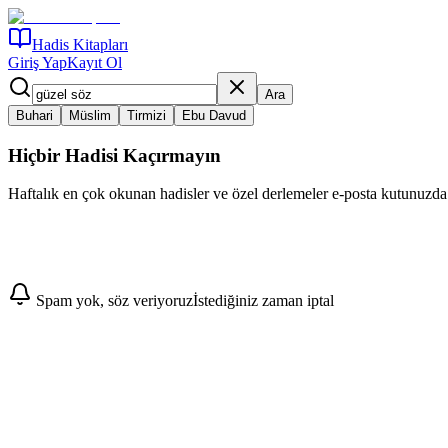
Hadis Kitapları
Giriş Yap
Kayıt Ol
Ara
Buhari
Müslim
Tirmizi
Ebu Davud
Hiçbir Hadisi Kaçırmayın
Haftalık en çok okunan hadisler ve özel derlemeler e-posta kutunuzda
Abone Ol
Spam yok, söz veriyoruz
İstediğiniz zaman iptal