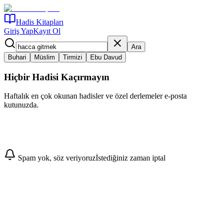
Hadis Kitapları
Giriş Yap
Kayıt Ol
Ara
Buhari
Müslim
Tirmizi
Ebu Davud
Hiçbir Hadisi Kaçırmayın
Haftalık en çok okunan hadisler ve özel derlemeler e-posta
kutunuzda.
Abone Ol
Spam yok, söz veriyoruz
İstediğiniz zaman iptal