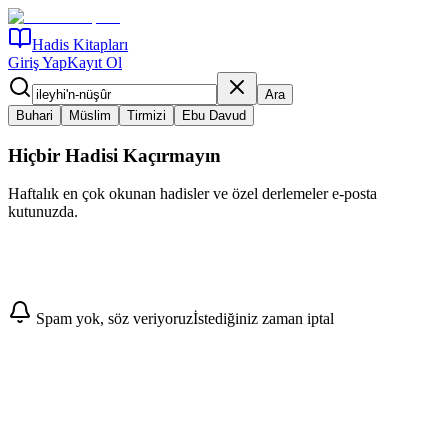
Hadis Kitapları
Giriş Yap
Kayıt Ol
Ara
Buhari
Müslim
Tirmizi
Ebu Davud
Hiçbir Hadisi Kaçırmayın
Haftalık en çok okunan hadisler ve özel derlemeler e-posta
kutunuzda.
Abone Ol
Spam yok, söz veriyoruz
İstediğiniz zaman iptal