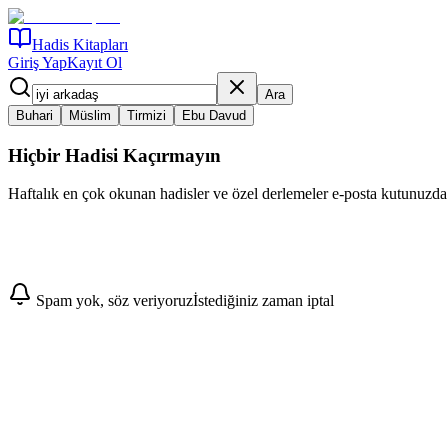
Hadis Kitapları
Giriş Yap
Kayıt Ol
Ara
Buhari
Müslim
Tirmizi
Ebu Davud
Hiçbir Hadisi Kaçırmayın
Haftalık en çok okunan hadisler ve özel derlemeler e-posta kutunuzda
Abone Ol
Spam yok, söz veriyoruz
İstediğiniz zaman iptal