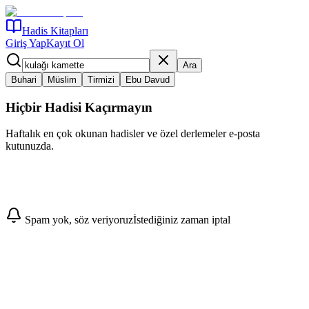
Hadis Kitapları
Giriş Yap
Kayıt Ol
Ara
Buhari
Müslim
Tirmizi
Ebu Davud
Hiçbir Hadisi Kaçırmayın
Haftalık en çok okunan hadisler ve özel derlemeler e-posta
kutunuzda.
Abone Ol
Spam yok, söz veriyoruz
İstediğiniz zaman iptal