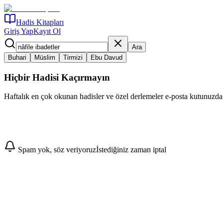
Hadis Kitapları
Giriş Yap
Kayıt Ol
Ara
Buhari
Müslim
Tirmizi
Ebu Davud
Hiçbir Hadisi Kaçırmayın
Haftalık en çok okunan hadisler ve özel derlemeler e-posta kutunuzda
Abone Ol
Spam yok, söz veriyoruz
İstediğiniz zaman iptal