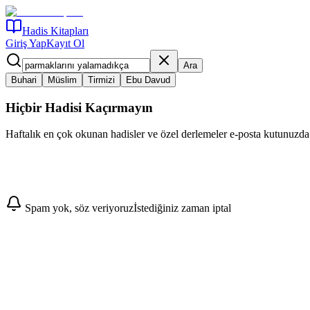
Hadis Kitapları
Giriş Yap
Kayıt Ol
Ara
Buhari
Müslim
Tirmizi
Ebu Davud
Hiçbir Hadisi Kaçırmayın
Haftalık en çok okunan hadisler ve özel derlemeler e-posta kutunuzda
Abone Ol
Spam yok, söz veriyoruz
İstediğiniz zaman iptal