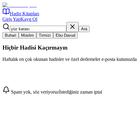
Hadis Kitapları
Giriş Yap
Kayıt Ol
Ara
Buhari
Müslim
Tirmizi
Ebu Davud
Hiçbir Hadisi Kaçırmayın
Haftalık en çok okunan hadisler ve özel derlemeler e-posta kutunuzda
Abone Ol
Spam yok, söz veriyoruz
İstediğiniz zaman iptal