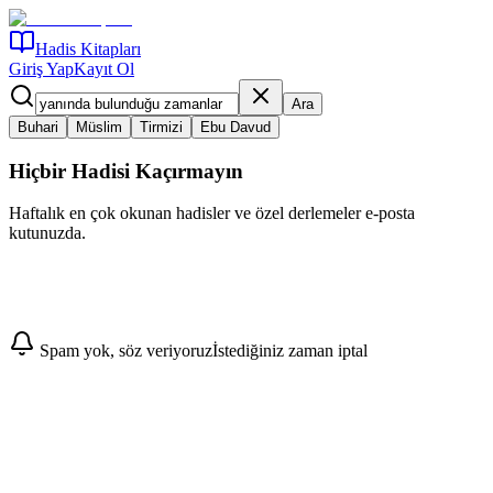
Hadis Kitapları
Giriş Yap
Kayıt Ol
Ara
Buhari
Müslim
Tirmizi
Ebu Davud
Hiçbir Hadisi Kaçırmayın
Haftalık en çok okunan hadisler ve özel derlemeler e-posta
kutunuzda.
Abone Ol
Spam yok, söz veriyoruz
İstediğiniz zaman iptal