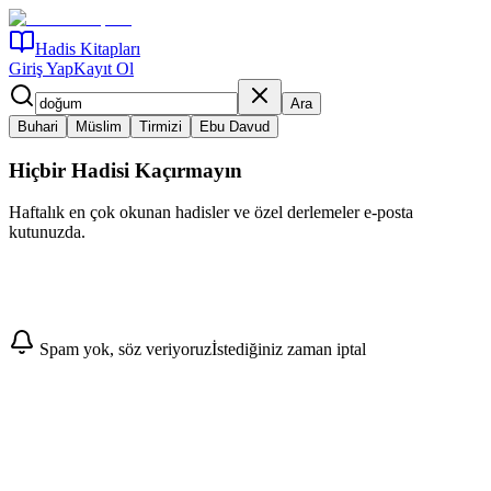
Hadis Kitapları
Giriş Yap
Kayıt Ol
Ara
Buhari
Müslim
Tirmizi
Ebu Davud
Hiçbir Hadisi Kaçırmayın
Haftalık en çok okunan hadisler ve özel derlemeler e-posta
kutunuzda.
Abone Ol
Spam yok, söz veriyoruz
İstediğiniz zaman iptal