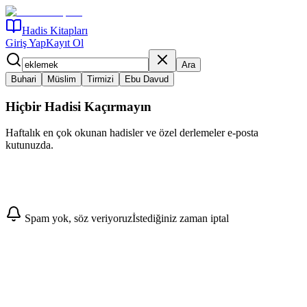
Hadis Kitapları
Giriş Yap
Kayıt Ol
Ara
Buhari
Müslim
Tirmizi
Ebu Davud
Hiçbir Hadisi Kaçırmayın
Haftalık en çok okunan hadisler ve özel derlemeler e-posta
kutunuzda.
Abone Ol
Spam yok, söz veriyoruz
İstediğiniz zaman iptal