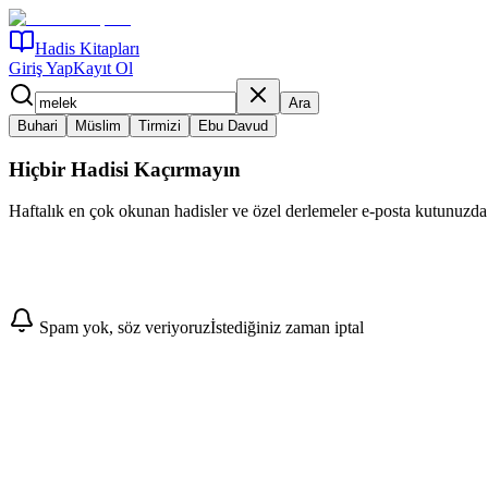
Hadis Kitapları
Giriş Yap
Kayıt Ol
Ara
Buhari
Müslim
Tirmizi
Ebu Davud
Hiçbir Hadisi Kaçırmayın
Haftalık en çok okunan hadisler ve özel derlemeler e-posta kutunuzda
Abone Ol
Spam yok, söz veriyoruz
İstediğiniz zaman iptal