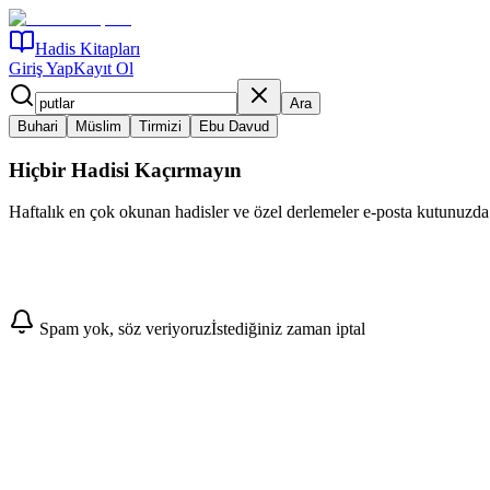
Hadis Kitapları
Giriş Yap
Kayıt Ol
Ara
Buhari
Müslim
Tirmizi
Ebu Davud
Hiçbir Hadisi Kaçırmayın
Haftalık en çok okunan hadisler ve özel derlemeler e-posta kutunuzda
Abone Ol
Spam yok, söz veriyoruz
İstediğiniz zaman iptal