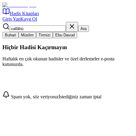
Hadis Kitapları
Giriş Yap
Kayıt Ol
Ara
Buhari
Müslim
Tirmizi
Ebu Davud
Hiçbir Hadisi Kaçırmayın
Haftalık en çok okunan hadisler ve özel derlemeler e-posta
kutunuzda.
Abone Ol
Spam yok, söz veriyoruz
İstediğiniz zaman iptal