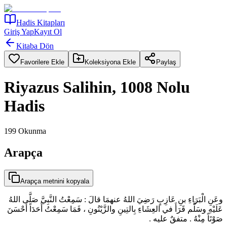
Hadis Kitapları
Giriş Yap
Kayıt Ol
Kitaba Dön
Favorilere Ekle
Koleksiyona Ekle
Paylaş
Riyazus Salihin, 1008 Nolu
Hadis
199
Okunma
Arapça
Arapça metnini kopyala
وعَنِ الْبَرَاءِ بنِ عَازِبٍ رَضِيَ اللهُ عنهمَا قالَ : سَمِعْتُ النَّبِيَّ صَلَّى اللهُ
عَلَيْهِ وسَلَّم قَرَأَ في العِشَاءِ بِالتِينِ والزَّيْتُونِ ، فَمَا سَمِعْتُ أَحَدَاً أَحْسَنَ
صَوْتَاً مِنْهُ . متفقٌ عليه .