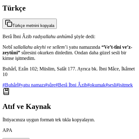
Türkçe
Türkçe metnini kopyala
Berâ İbni Âzib
radıyallahu anhümâ
şöyle dedi:
Nebî
sallallahu aleyhi ve sellem
’i yatsı namazında
“Ve’t-tîni ve’z-
zeytûni”
sûresini okurken dinledim. Ondan daha güzel sesli bir
kimse işitmedim.
Buhârî, Ezân 102; Müslim, Salât 177. Ayrıca bk. İbni Mâce, İkâmet
10
#
Buhârî
#
yatsı namazı
#
sûre
#
Berâ İbni Âzib
#
okumak
#
sesli
#
işitmek
Atıf ve Kaynak
İhtiyacınıza uygun formatı tek tıkla kopyalayın.
APA