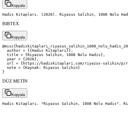
Kopyala
Hadis Kitapları. (2026). Riyazus Salihin, 1008 Nolu Had
BIBTEX
Kopyala
@misc{hadiskitaplari_riyazus_salihin_1008_nolu_hadis_20
  author = {{Hadis Kitapları}},

  title = {Riyazus Salihin, 1008 Nolu Hadis},

  year = {2026},

  url = {https://hadiskitaplari.com/riyazus-salihin/p/r
  note = {Kaynak: Riyazus Salihin}

}
DÜZ METİN
Kopyala
Hadis Kitapları. "Riyazus Salihin, 1008 Nolu Hadis". Ri