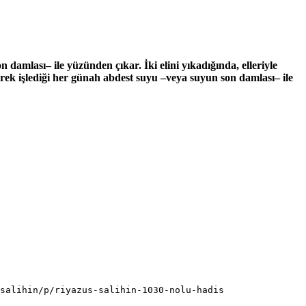
amlası– ile yüzünden çıkar. İki elini yıkadığında, elleriyle
erek işlediği her günah abdest suyu –veya suyun son damlası– ile
salihin/p/riyazus-salihin-1030-nolu-hadis