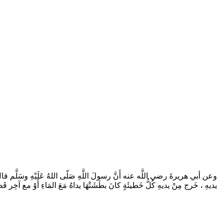
وعن أبي هريرةَ رضي اللَّه عنه أَنَّ رسولَ اللَّهِ صَلّى اللهُ عَلَيْهِ وسَلَّم قال : « إِ
يديهِ ، خَرج مِنْ يديهِ كُلُّ خَطيئَةٍ كانَ بطَشَتْهَا يداهُ مَعَ المَاءِ أَوْ مع آخِر .