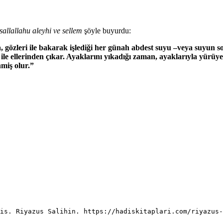
sallallahu aleyhi ve sellem
şöyle buyurdu:
özleri ile bakarak işlediği her günah abdest suyu –veya suyun son d
ile ellerinden çıkar. Ayaklarını yıkadığı zaman, ayaklarıyla yürüy
miş olur.”
is. Riyazus Salihin. https://hadiskitaplari.com/riyazus-