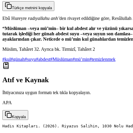
Türkçe metnini kopyala
Ebû Hureyre
radıyallahu anh’
den rivayet edildiğine göre, Resûlullah
“Müslüman –veya mü’min– bir kul abdest alır ve yüzünü yıkarsa, g
tutarak işlediği her günah abdest suyu –veya suyun son damlası– 
ayaklarından çıkar. Neticede o mü’min kul günahlardan temizlen
Müslim, Tahâret 32. Ayrıca bk. Tirmizî, Tahâret 2
#
kul
#
günah
#
suyu
#
abdest
#
Müslüman
#
mü’min
#
temizlenmek
Atıf ve Kaynak
İhtiyacınıza uygun formatı tek tıkla kopyalayın.
APA
Kopyala
Hadis Kitapları. (2026). Riyazus Salihin, 1030 Nolu Had