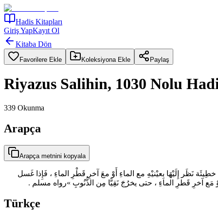
Hadis Kitapları
Giriş Yap
Kayıt Ol
Kitaba Dön
Favorilere Ekle
Koleksiyona Ekle
Paylaş
Riyazus Salihin, 1030 Nolu Had
339
Okunma
Arapça
Arapça metnini kopyala
ئَة نَظَر إِلَيْهَا بِعيْنيْهِ مع الماءِ أَوْ معَ آخرِ قَطْرِ الماءِ ، فَإِذا غَسل
ءِ أَوْ مَع آخرِ قَطرِ الماءِ ، حتى يخرُجَ نَقِيًّا مِن الذُّنُوبِ »رواه مسلم
Türkçe