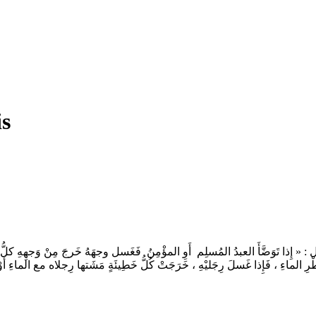
is
ذا تَوَضَّأَ العبدُ المُسلِم ­ أَوِ المؤْمِنُ ­ فَغَسل وجهَهُ خَرجَ مِنْ وَجهِهِ كلُّ خطِي
 قَطْرِ الماءِ ، فَإِذا غَسلَ رِجَليْهِ ، خَرَجَتْ كُلُّ خَطِيئَةٍ مَشَتها رِجلاه مع الما