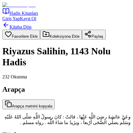
Hadis Kitapları
Giriş Yap
Kayıt Ol
Kitaba Dön
Favorilere Ekle
Koleksiyona Ekle
Paylaş
Riyazus Salihin, 1143 Nolu
Hadis
232
Okunma
Arapça
Arapça metnini kopyala
وعَنْ عائشةَ رضيَ اللَّه عَنْها ، قالتْ : كانَ رسولُ اللَّهِ صَلّى اللهُ عَلَيْهِ
وسَلَّم يصلِّي الضُّحَى أَرْبعاً ، ويزَيدُ ما شاءَ اللَّه . رواه مسلم .