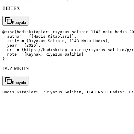
BIBTEX
Kopyala
@misc{hadiskitaplari_riyazus_salihin_1143_nolu_hadis_20
  author = {{Hadis Kitapları}},

  title = {Riyazus Salihin, 1143 Nolu Hadis},

  year = {2026},

  url = {https://hadiskitaplari.com/riyazus-salihin/p/r
  note = {Kaynak: Riyazus Salihin}

}
DÜZ METİN
Kopyala
Hadis Kitapları. "Riyazus Salihin, 1143 Nolu Hadis". Ri