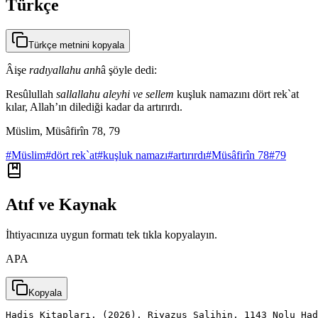
Türkçe
Türkçe metnini kopyala
Âişe
radıyallahu anh
â şöyle dedi:
Resûlullah
sallallahu aleyhi ve sellem
kuşluk namazını dört rek`at
kılar, Allah’ın dilediği kadar da artırırdı.
Müslim, Müsâfirîn 78, 79
#
Müslim
#
dört rek`at
#
kuşluk namazı
#
artırırdı
#
Müsâfirîn 78
#
79
Atıf ve Kaynak
İhtiyacınıza uygun formatı tek tıkla kopyalayın.
APA
Kopyala
Hadis Kitapları. (2026). Riyazus Salihin, 1143 Nolu Had