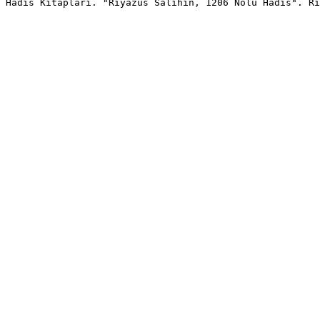
Hadis Kitapları. "Riyazus Salihin, 1206 Nolu Hadis". Ri