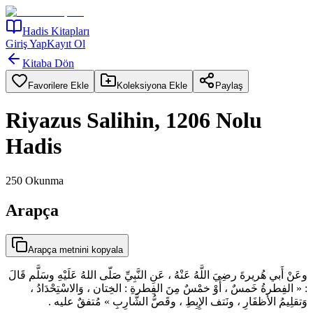
Hadis Kitapları
Giriş Yap
Kayıt Ol
Kitaba Dön
Favorilere Ekle
Koleksiyona Ekle
Paylaş
Riyazus Salihin, 1206 Nolu
Hadis
250
Okunma
Arapça
Arapça metnini kopyala
وعَنْ أَبي هُريرةَ رضِيَ اللَّهُ عَنْهُ ، عَنِ النَّبِيِّ صَلّى اللهُ عَلَيْهِ وسَلَّم قَالَ
: « الفِطرةُ خَمسٌ ، أَوْ خمْسٌ مِنَ الفِطرةِ : الخِتان ، وَالاسْتِحْدَادُ ،
وَتقلِيمُ الأَظفَارِ ، ونَتف الإِبِطِ ، وقَصُّ الشَّارِبِ » مُتفقٌ عليه .