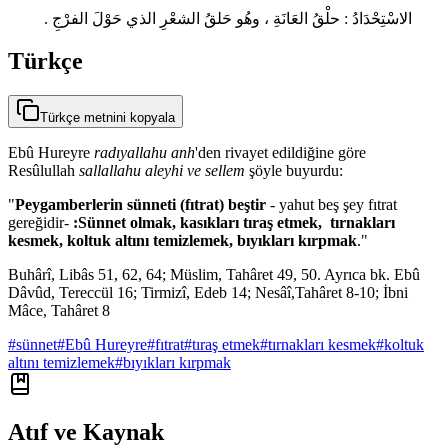
الاسْتِحْدَادُ : حلْقُ العَانَةِ ، وهُو حَلقُ الشعْرِ الذي حَوْلَ الفرْجِ .
Türkçe
Türkçe metnini kopyala
Ebû Hureyre
radıyallahu anh
'den rivayet edildiğine göre
Resûlullah
sallallahu aleyhi ve sellem
şöyle buyurdu:
"
Peygamberlerin sünneti (fıtrat) beştir
- yahut beş şey fıtrat
gereğidir-
:Sünnet olmak, kasıkları tıraş etmek, tırnakları
kesmek, koltuk altını temizlemek, bıyıkları kırpmak
."
Buhârî, Libâs 51, 62, 64; Müslim, Tahâret 49, 50. Ayrıca bk. Ebû
Dâvûd, Tereccül 16; Tirmizî, Edeb 14; Nesâî,Tahâret 8-10; İbni
Mâce, Tahâret 8
#
sünnet
#
Ebû Hureyre
#
fıtrat
#
tıraş etmek
#
tırnakları kesmek
#
koltuk
altını temizlemek
#
bıyıkları kırpmak
Atıf ve Kaynak