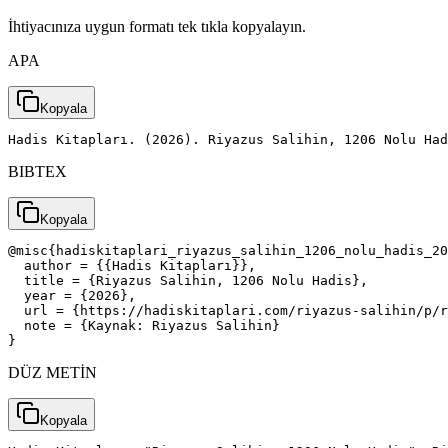
İhtiyacınıza uygun formatı tek tıkla kopyalayın.
APA
Kopyala
Hadis Kitapları. (2026). Riyazus Salihin, 1206 Nolu Had
BIBTEX
Kopyala
@misc{hadiskitaplari_riyazus_salihin_1206_nolu_hadis_20
  author = {{Hadis Kitapları}},

  title = {Riyazus Salihin, 1206 Nolu Hadis},

  year = {2026},

  url = {https://hadiskitaplari.com/riyazus-salihin/p/r
  note = {Kaynak: Riyazus Salihin}

}
DÜZ METİN
Kopyala