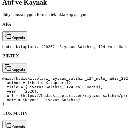
Atıf ve Kaynak
İhtiyacınıza uygun formatı tek tıkla kopyalayın.
APA
Kopyala
Hadis Kitapları. (2026). Riyazus Salihin, 124 Nolu Had
BIBTEX
Kopyala
@misc{hadiskitaplari_riyazus_salihin_124_nolu_hadis_202
  author = {{Hadis Kitapları}},

  title = {Riyazus Salihin, 124 Nolu Hadis},

  year = {2026},

  url = {https://hadiskitaplari.com/riyazus-salihin/p/r
  note = {Kaynak: Riyazus Salihin}

}
DÜZ METİN
Kopyala