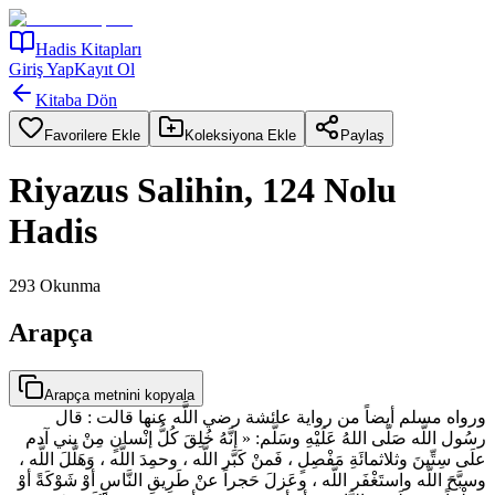
Hadis Kitapları
Giriş Yap
Kayıt Ol
Kitaba Dön
Favorilere Ekle
Koleksiyona Ekle
Paylaş
Riyazus Salihin, 124 Nolu
Hadis
293
Okunma
Arapça
Arapça metnini kopyala
ورواه مسلم أيضاً من رواية عائشة رضي اللَّه عنها قالت : قال
رسُول اللَّه صَلّى اللهُ عَلَيْهِ وسَلَّم: « إنَّهُ خُلِقَ كُلُّ إنْسانٍ مِنْ بني آدم
علَى سِتِّينَ وثلاثمائَةِ مَفْصِلٍ ، فَمنْ كَبَّر اللَّه ، وحمِدَ اللَّه ، وَهَلَّلَ اللَّه ،
وسبَّحَ اللَّه واستَغْفَر اللَّه ، وعَزلَ حَجراً عنْ طَرِيقِ النَّاسِ أوْ شَوْكَةً أوْ