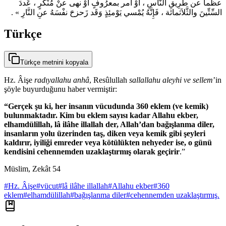
عظْماً عن طَرِيقِ النَّاسِ ، أوْ أمر بمعرُوفٍ أوْ نهى عنْ مُنْكَرٍ ، عَددَ
السِّتِّينَ والثَّلاَثمائة ، فَإِنَّهُ يُمْسي يَوْمئِذٍ وَقَد زَحزحَ نفْسَهُ عنِ النَّارِ » .
Türkçe
Türkçe metnini kopyala
Hz. Âişe
radıyallahu anhâ
, Resûlullah
sallallahu aleyhi ve sellem
’in
şöyle buyurduğunu haber vermiştir:
“Gerçek şu ki, her insanın vücudunda 360 eklem (ve kemik)
bulunmaktadır. Kim bu eklem sayısı kadar Allahu ekber,
elhamdülillah, lâ ilâhe illallah der, Allah’dan bağışlanma diler,
insanların yolu üzerinden taş, diken veya kemik gibi şeyleri
kaldırır, iyiliği emreder veya kötülükten nehyeder ise, o günü
kendisini cehennemden uzaklaştırmış olarak geçirir
.”
Müslim, Zekât 54
#
Hz. Âişe
#
vücut
#
lâ ilâhe illallah
#
Allahu ekber
#
360
eklem
#
elhamdülillah
#
bağışlanma diler
#
cehennemden uzaklaştırmış.