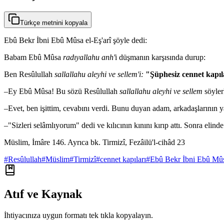
Türkçe metnini kopyala
Ebû Bekr İbni Ebû Mûsa el-Eş'arî şöyle dedi:
Babam Ebû Mûsa
radıyallahu anh'
i düşmanın karşısında durup:
Ben Resûlullah
sallallahu aleyhi ve sellem'i:
"Şüphesiz cennet kapıla
–Ey Ebû Mûsa! Bu sözü Resûlullah
sallallahu aleyhi ve sellem
söyler
–Evet, ben işittim, cevabını verdi. Bunu duyan adam, arkadaşlarının 
–"Sizleri selâmlıyorum" dedi ve kılıcının kınını kırıp attı. Sonra eli
Müslim, İmâre 146. Ayrıca bk. Tirmizî, Fezâilü'l-cihâd 23
#
Resûlullah
#
Müslim
#
Tirmizî
#
cennet kapıları
#
Ebû Bekr İbni Ebû Mûsa
Atıf ve Kaynak
İhtiyacınıza uygun formatı tek tıkla kopyalayın.