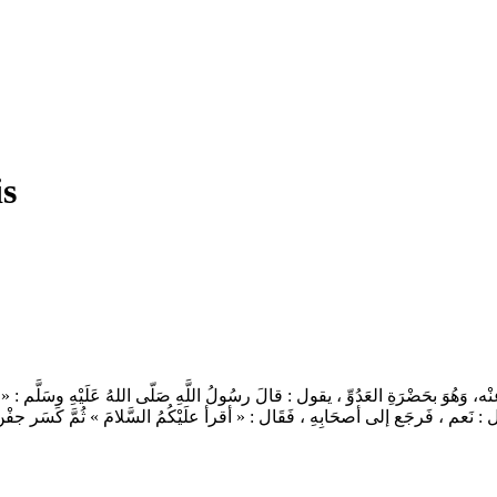
is
َ بحَضْرَةِ العَدُوِّ ، يقول : قالَ رسُولُ اللَّهِ صَلّى اللهُ عَلَيْهِ وسَلَّم : « إنَّ أب
قال : نَعم ، فَرجَع إلى أصحَابِهِ ، فَقَال : « أقرأ علَيْكُمُ السَّلامَ » ثُمَّ كَسَر