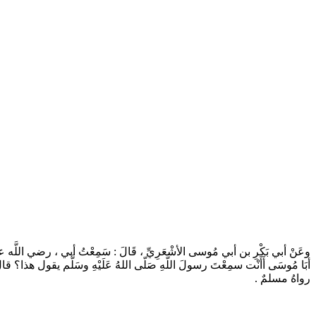
وعَنْ أبي بَكْرِ بن أبي مُوسى الأشْعَرِيِّ ، قَالَ : سَمِعْتُ أبي ، رضي اللَّه عنْه، وَهُو
أبَا مُوسَى أَأَنْت سمِعْتَ رسولَ اللَّهِ صَلّى اللهُ عَلَيْهِ وسَلَّم يقول هذا؟  » .
رواهُ مسلمٌ .