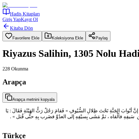
Hadis Kitapları
Giriş Yap
Kayıt Ol
Kitaba Dön
Favorilere Ekle
Koleksiyona Ekle
Paylaş
Riyazus Salihin, 1305 Nolu Had
228
Okunma
Arapça
Arapça metnini kopyala
ْوابَ الجَنَّةِ تَحْتَ ظِلالِ السُّيُوفِ » فَقامَ رَجُلٌ رَثُّ الهَيْئَةِ فَقَالَ : يَا
 جفْن سَيفِهِ فألْقاه ، ثمَّ مَشَى بِسيْفِهِ إلى العدُوِّ فضَرب بِهِ حتَّى قُتل
Türkçe