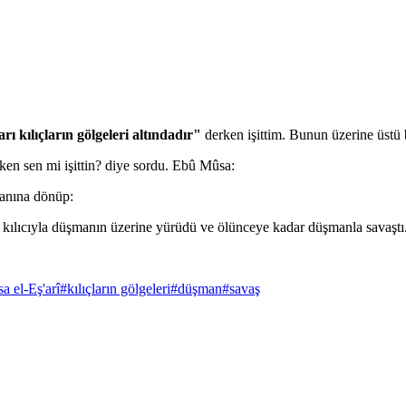
rı kılıçların gölgeleri altındadır"
derken işittim. Bunun üzerine üstü b
ken sen mi işittin? diye sordu. Ebû Mûsa:
yanına dönüp:
nde kılıcıyla düşmanın üzerine yürüdü ve ölünceye kadar düşmanla savaştı
 el-Eş'arî
#
kılıçların gölgeleri
#
düşman
#
savaş