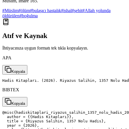
Müslim, İmâre 165.
#
Müslim
#
ölüm
#
bulaşıcı hastalık
#
ishal
#
şehit
#
Allah yolunda
öldürülen
#
boğulma
Atıf ve Kaynak
İhtiyacınıza uygun formatı tek tıkla kopyalayın.
APA
Kopyala
Hadis Kitapları. (2026). Riyazus Salihin, 1357 Nolu Had
BIBTEX
Kopyala
@misc{hadiskitaplari_riyazus_salihin_1357_nolu_hadis_20
  author = {{Hadis Kitapları}},

  title = {Riyazus Salihin, 1357 Nolu Hadis},

  year = {2026},
