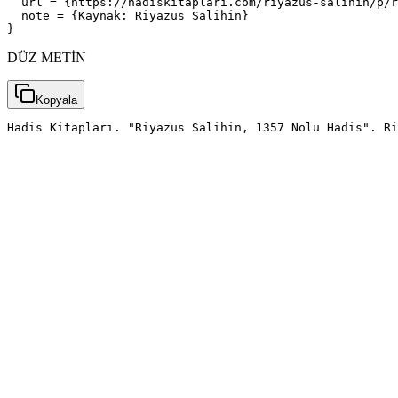
  url = {https://hadiskitaplari.com/riyazus-salihin/p/r
  note = {Kaynak: Riyazus Salihin}

}
DÜZ METİN
Kopyala
Hadis Kitapları. "Riyazus Salihin, 1357 Nolu Hadis". Ri