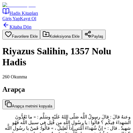
Hadis Kitapları
Giriş Yap
Kayıt Ol
Kitaba Dön
Favorilere Ekle
Koleksiyona Ekle
Paylaş
Riyazus Salihin, 1357 Nolu
Hadis
260
Okunma
Arapça
Arapça metnini kopyala
وعنهُ قالَ : قالَ رسولُ اللَّه صَلّى اللهُ عَلَيْهِ وسَلَّم : « ما تَعُدُّونَ
الشهداءَ فِيكُم ؟ قالُوا : يا رسُولِ اللَّهِ من قُتِل في سبيل اللَّه فَهُو
شهيدٌ . قال : « إنَّ شُهَداءَ أُمَّتي إذاً لَقلِيلٌ ، » قالُوا: فَمنْ يا رسُول اللَّه