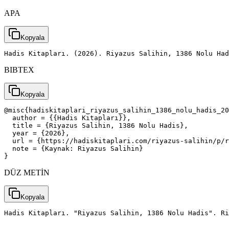
APA
Kopyala
Hadis Kitapları. (2026). Riyazus Salihin, 1386 Nolu Had
BIBTEX
Kopyala
@misc{hadiskitaplari_riyazus_salihin_1386_nolu_hadis_20
  author = {{Hadis Kitapları}},

  title = {Riyazus Salihin, 1386 Nolu Hadis},

  year = {2026},

  url = {https://hadiskitaplari.com/riyazus-salihin/p/r
  note = {Kaynak: Riyazus Salihin}

}
DÜZ METİN
Kopyala
Hadis Kitapları. "Riyazus Salihin, 1386 Nolu Hadis". Ri