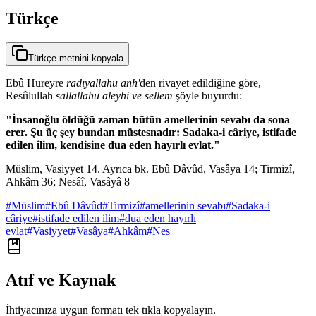
Türkçe
Türkçe metnini kopyala
Ebû Hureyre
radıyallahu anh'
den rivayet edildiğine göre,
Resûlullah
sallallahu aleyhi ve sellem
şöyle buyurdu:
"İnsanoğlu öldüğü zaman bütün amellerinin sevabı da sona
erer. Şu üç şey bundan müstesnadır: Sadaka-i câriye, istifade
edilen ilim, kendisine dua eden hayırlı evlat."
Müslim, Vasiyyet 14. Ayrıca bk. Ebû Dâvûd, Vasâya 14; Tirmizî,
Ahkâm 36; Nesâî, Vasâyâ 8
#
Müslim
#
Ebû Dâvûd
#
Tirmizî
#
amellerinin sevabı
#
Sadaka-i
câriye
#
istifade edilen ilim
#
dua eden hayırlı
evlat
#
Vasiyyet
#
Vasâya
#
Ahkâm
#
Nes
Atıf ve Kaynak
İhtiyacınıza uygun formatı tek tıkla kopyalayın.