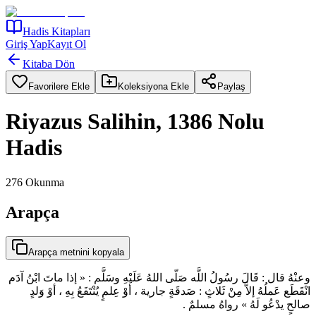
Hadis Kitapları
Giriş Yap
Kayıt Ol
Kitaba Dön
Favorilere Ekle
Koleksiyona Ekle
Paylaş
Riyazus Salihin, 1386 Nolu
Hadis
276
Okunma
Arapça
Arapça metnini kopyala
وعنْهُ قال : قَالَ رسُولُ اللَّه صَلّى اللهُ عَلَيْهِ وسَلَّم : « إذا ماتَ ابْنُ آدَم
انْقَطَع عَملُهُ إلاَّ مِنْ ثَلاثٍ : صَدقَةٍ جارية ، أوْ عِلمٍ يُنْتَفَعُ بِهِ ، أوْ وَلدٍ
صالحٍ يدْعُو لَهُ » رواهُ مسلمٌ .