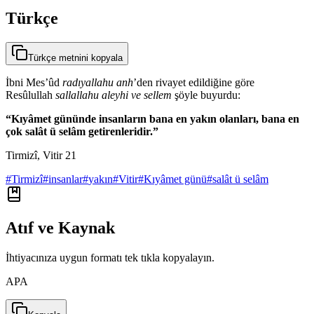
Türkçe
Türkçe metnini kopyala
İbni Mes’ûd
radıyallahu anh
’den rivayet edildiğine göre
Resûlullah
sallallahu aleyhi ve sellem
şöyle buyurdu:
“Kıyâmet gününde insanların bana en yakın olanları, bana en
çok salât ü selâm getirenleridir.”
Tirmizî, Vitir 21
#
Tirmizî
#
insanlar
#
yakın
#
Vitir
#
Kıyâmet günü
#
salât ü selâm
Atıf ve Kaynak
İhtiyacınıza uygun formatı tek tıkla kopyalayın.
APA