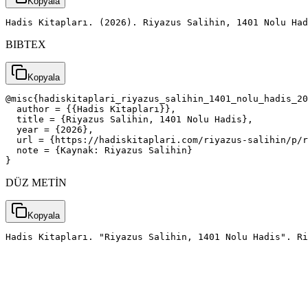
Kopyala
Hadis Kitapları. (2026). Riyazus Salihin, 1401 Nolu Had
BIBTEX
Kopyala
@misc{hadiskitaplari_riyazus_salihin_1401_nolu_hadis_20
  author = {{Hadis Kitapları}},

  title = {Riyazus Salihin, 1401 Nolu Hadis},

  year = {2026},

  url = {https://hadiskitaplari.com/riyazus-salihin/p/r
  note = {Kaynak: Riyazus Salihin}

}
DÜZ METİN
Kopyala
Hadis Kitapları. "Riyazus Salihin, 1401 Nolu Hadis". Ri