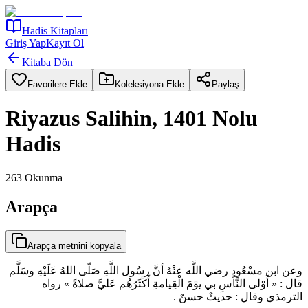
Hadis Kitapları
Giriş Yap
Kayıt Ol
Kitaba Dön
Favorilere Ekle
Koleksiyona Ekle
Paylaş
Riyazus Salihin, 1401 Nolu
Hadis
263
Okunma
Arapça
Arapça metnini kopyala
وعن ابن مسْعُودٍ رضي اللَّه عنْهُ أنَّ رسُول اللَّهِ صَلّى اللهُ عَلَيْهِ وسَلَّم
قال : « أَوْلى النَّاسِ بي يوْمَ الْقِيامةِ أَكْثَرُهُم عَليَّ صلاةً » رواه
الترمذي وقال : حديثٌ حسنٌ .