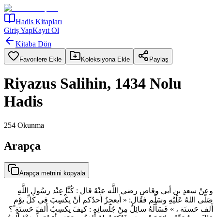
Hadis Kitapları
Giriş Yap
Kayıt Ol
Kitaba Dön
Favorilere Ekle
Koleksiyona Ekle
Paylaş
Riyazus Salihin, 1434 Nolu
Hadis
254
Okunma
Arapça
Arapça metnini kopyala
وعنْ سعدِ بن أبي وقاصٍ رضي اللَّه عنْهُ قال : كُنَّا عِنْد رسُولِ اللَّهِ
صَلّى اللهُ عَلَيْهِ وسَلَّم فقال: « أَيعجِزُ أَحدُكم أنْ يكْسِبَ في كلِّ يوْمٍ
أَلف حَسنَة ، » فَسَأَلَهُ سائِلٌ مِنْ جُلَسائِهِ : كيفَ يكسِبُ أَلفَ حَسنَةٍ ؟