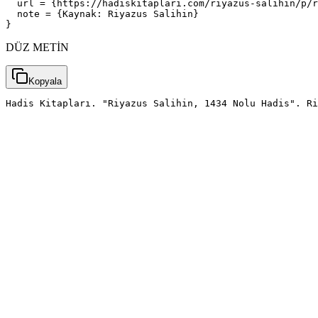
  url = {https://hadiskitaplari.com/riyazus-salihin/p/r
  note = {Kaynak: Riyazus Salihin}

}
DÜZ METİN
Kopyala
Hadis Kitapları. "Riyazus Salihin, 1434 Nolu Hadis". Ri