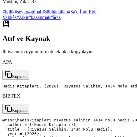
Müslim, Zikir 37.
#
iyilik
#
sevap
#
günah
#
sübhânallah
#
Sa'd İbni Ebû
Vakkâs
#
Zikir
#
kazanmak
#
âciz
Atıf ve Kaynak
İhtiyacınıza uygun formatı tek tıkla kopyalayın.
APA
Kopyala
Hadis Kitapları. (2026). Riyazus Salihin, 1434 Nolu Had
BIBTEX
Kopyala
@misc{hadiskitaplari_riyazus_salihin_1434_nolu_hadis_20
  author = {{Hadis Kitapları}},

  title = {Riyazus Salihin, 1434 Nolu Hadis},

  year = {2026},
