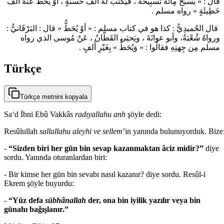
قالَ : « يُسَبِّحُ مِائةَ تَسْبِيحة ، فَيُكتَبُ لهُ أَلفُ حسَنَةٍ ، أوْ يُحَطُّ عنْهُ ألفُ
خَطِيئَةٍ » رواه مسلم .
قال الحُميدِيُّ : كذا هو في كتاب مسلم : « أوْ يُحَطُّ » قال : البَرْقَانيُّ :
ورواهُ شُعْبَةُ، وأبو عوانَةَ ، ويَحيَى القَطَّانُ ، عَنْ مُوسى الذي رواه
مسلم مِن جِهتِهِ فقالُوا : « وَيُحَطُّ » بِغَيْرِ أَلفٍ .
Türkçe
Türkçe metnini kopyala
Sa‘d İbni Ebû Vakkâs
radıyallahu anh
şöyle dedi:
Resûlullah
sallallahu aleyhi ve sellem
’in yanında bulunuyorduk. Bize
-
“Sizden biri her gün bin sevap kazanmaktan âciz midir?”
diye
sordu. Yanında oturanlardan biri:
- Bir kimse her gün bin sevabı nasıl kazanır? diye sordu. Resûl-i
Ekrem şöyle buyurdu:
-
“Yüz defa
sübhânallah
der, ona bin iyilik yazılır veya bin
günahı bağışlanır.”