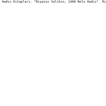
Hadis Kitapları. "Riyazus Salihin, 1460 Nolu Hadis". Ri