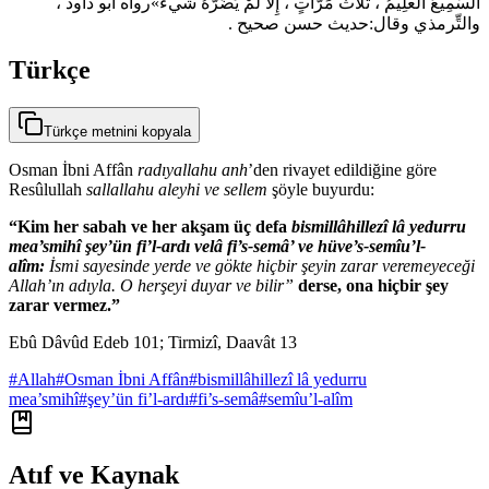
السَّمِيعُ الْعلِيمُ ، ثلاثَ مَرَّاتٍ ، إِلاَّ لَمْ يَضُرَّهُ شَيءٌ»رواه أبو داود ،
والتِّرمذي وقال:حديث حسن صحيح .
Türkçe
Türkçe metnini kopyala
Osman İbni Affân
radıyallahu anh
’den rivayet edildiğine göre
Resûlullah
sallallahu aleyhi ve sellem
şöyle buyurdu:
“Kim her sabah ve her akşam üç defa
bismillâhillezî lâ yedurru
mea’smihî şey’ün fi’l-ardı velâ fi’s-semâ’ ve hüve’s-semîu’l-
alîm:
İsmi sayesinde yerde ve gökte hiçbir şeyin zarar veremeyeceği
Allah’ın adıyla. O herşeyi duyar ve bilir”
derse, ona hiçbir şey
zarar vermez.”
Ebû Dâvûd Edeb 101; Tirmizî, Daavât 13
#
Allah
#
Osman İbni Affân
#
bismillâhillezî lâ yedurru
mea’smihî
#
şey’ün fi’l-ardı
#
fi’s-semâ
#
semîu’l-alîm
Atıf ve Kaynak