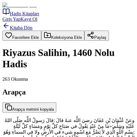
Hadis Kitapları
Giriş Yap
Kayıt Ol
Kitaba Dön
Favorilere Ekle
Koleksiyona Ekle
Paylaş
Riyazus Salihin, 1460 Nolu
Hadis
263
Okunma
Arapça
Arapça metnini kopyala
وعنْ عُثْمَانَ بْنِ عَفَانَ رضيَ اللَّه عنهُ قالَ :قالَ رَسولُ اللَّه صَلّى اللهُ
عَلَيْهِ وسَلَّم:«مَا مِنْ عَبْدٍ يَقُولُ في صَبَاحِ كلِّ يَوْمٍ ومَسَاءٍ كلِّ لَيْلَةٍ
:بِسْمِ اللَّهِ الَّذِي لاَ يَضُرُّ مَع اسْمِهِ شيء في الأرضِ ولا في السماءِ وَهُوَ