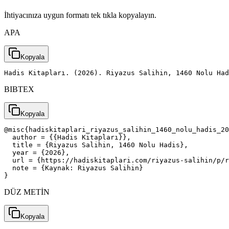
İhtiyacınıza uygun formatı tek tıkla kopyalayın.
APA
Kopyala
Hadis Kitapları. (2026). Riyazus Salihin, 1460 Nolu Had
BIBTEX
Kopyala
@misc{hadiskitaplari_riyazus_salihin_1460_nolu_hadis_20
  author = {{Hadis Kitapları}},

  title = {Riyazus Salihin, 1460 Nolu Hadis},

  year = {2026},

  url = {https://hadiskitaplari.com/riyazus-salihin/p/r
  note = {Kaynak: Riyazus Salihin}

}
DÜZ METİN
Kopyala