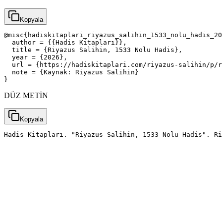
Kopyala
@misc{hadiskitaplari_riyazus_salihin_1533_nolu_hadis_20
  author = {{Hadis Kitapları}},

  title = {Riyazus Salihin, 1533 Nolu Hadis},

  year = {2026},

  url = {https://hadiskitaplari.com/riyazus-salihin/p/r
  note = {Kaynak: Riyazus Salihin}

}
DÜZ METİN
Kopyala
Hadis Kitapları. "Riyazus Salihin, 1533 Nolu Hadis". Ri