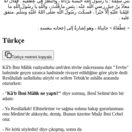
بَني سلِمَةَ : يا رسُولَ اللَّه حبسهُ بُرْداهُ ، والنَّظَرُ في عِطْفيْهِ . فقَال لَهُ
معاذُ بنُ جبلٍ رضي اللَّه عنْه : بِئس ما قُلْتَ ، واللَّهِ يا رسُولَ اللَّهِ ما
عَلِمْنا علَيْهِ إلاَّ خيْراً ، فَسكَتَ رسُولُ اللَّه صَلّى اللهُ عَلَيْهِ وسَلَّم .متفق
عليه .
« عِطْفَاهُ » جانِباهُ ، وهو إشارةٌ إلى إعجابه بنفسهِ .
Türkçe
Türkçe metnini kopyala
Kâ'b İbni Mâlik
radıyallahu anh
'den tövbe mâcerasına dair "Tevbe"
bahsinde geçen uzunca hadisinde rivayet edildiğine göre şöyle dedi:
Resûlullah
sallallahu aleyhi ve sellem
Tebük'te ashâbı arasında
otururken:
- "
Kâ'b İbni Mâlik ne yaptı?"
diye sormuş. Benî Selime'den bir
adam:
- Ya Resûlallah! Elbiselerine ve sağına soluna bakıp gururlanması
onu Medine'de alıkoydu, demiş. Bunun üzerine Muâz İbni Cebel
ona:
- Ne kötü söyledin! diye çıkışmış, sonra da