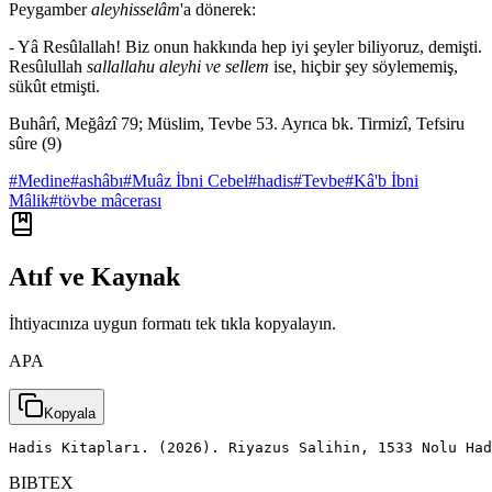
Peygamber
aleyhisselâm
'a dönerek:
- Yâ Resûlallah! Biz onun hakkında hep iyi şeyler biliyoruz, demişti.
Resûlullah
sallallahu aleyhi ve sellem
ise, hiçbir şey söylememiş,
sükût etmişti.
Buhârî, Meğâzî 79; Müslim, Tevbe 53. Ayrıca bk. Tirmizî, Tefsiru
sûre (9)
#
Medine
#
ashâbı
#
Muâz İbni Cebel
#
hadis
#
Tevbe
#
Kâ'b İbni
Mâlik
#
tövbe mâcerası
Atıf ve Kaynak
İhtiyacınıza uygun formatı tek tıkla kopyalayın.
APA
Kopyala
Hadis Kitapları. (2026). Riyazus Salihin, 1533 Nolu Had
BIBTEX