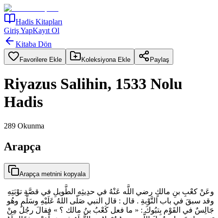
Hadis Kitapları
Giriş Yap
Kayıt Ol
Kitaba Dön
Favorilere Ekle
Koleksiyona Ekle
Paylaş
Riyazus Salihin, 1533 Nolu
Hadis
289
Okunma
Arapça
Arapça metnini kopyala
وعَنْ كعْبِ بنِ مالكٍ رضي اللَّه عَنْهُ في حدِيثِهِ الطَّويلِ في قصَّةِ توْبَتِهِ
وقد سبقَ في باب التَّوْبةِ . قال : قال النبي صَلّى اللهُ عَلَيْهِ وسَلَّم وهُو
جَالِسٌ في القَوْم بِتبُوكَ : « ما فعل كَعْبُ بنُ مالك ؟ » فقالَ رجُلٌ مِنْ