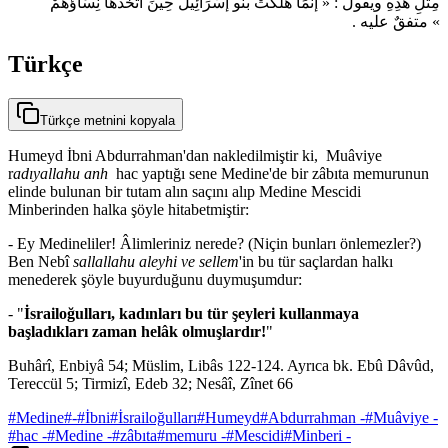
مِثْلِ هَذِهِ ويقُولُ : « إنًَّمَا هَلَكَتْ بنُو إسْرَائِيل حِينَ اتَّخَذَهَا نِسَاؤُهُمْ
» متفقٌ عليه .
Türkçe
Türkçe metnini kopyala
Humeyd İbni Abdurrahman'dan nakledilmiştir ki, Muâviye
r
adıyallahu anh
hac yaptığı sene Medine'de bir zâbıta memurunun
elinde bulunan bir tutam alın saçını alıp Medine Mescidi
Minberinden halka şöyle hitabetmiştir:
- Ey Medineliler! Âlimleriniz nerede? (Niçin bunları önlemezler?)
Ben Nebî
sallallahu aleyhi ve sellem
'in bu tür saçlardan halkı
menederek şöyle buyurduğunu duymuşumdur:
- "
İsrailoğulları, kadınları bu tür şeyleri kullanmaya
başladıkları zaman helâk olmuşlardır!
"
Buhârî, Enbiyâ 54; Müslim, Libâs 122-124. Ayrıca bk. Ebû Dâvûd,
Tereccül 5; Tirmizî, Edeb 32; Nesâî, Zînet 66
#
Medine
#
-
#
İbni
#
İsrailoğulları
#
Humeyd
#
Abdurrahman -
#
Muâviye -
#
hac -
#
Medine -
#
zâbıta
#
memuru -
#
Mescidi
#
Minberi -