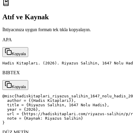
Atıf ve Kaynak
İhtiyacınıza uygun formatı tek tıkla kopyalayın.
APA
Kopyala
Hadis Kitapları. (2026). Riyazus Salihin, 1647 Nolu Had
BIBTEX
Kopyala
@misc{hadiskitaplari_riyazus_salihin_1647_nolu_hadis_20
  author = {{Hadis Kitapları}},

  title = {Riyazus Salihin, 1647 Nolu Hadis},

  year = {2026},

  url = {https://hadiskitaplari.com/riyazus-salihin/p/r
  note = {Kaynak: Riyazus Salihin}

}
DÜZ METİN