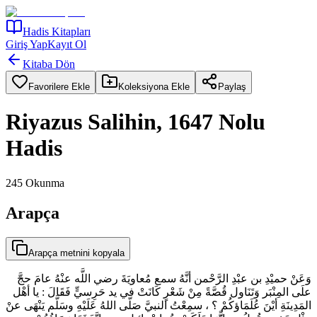
Hadis Kitapları
Giriş Yap
Kayıt Ol
Kitaba Dön
Favorilere Ekle
Koleksiyona Ekle
Paylaş
Riyazus Salihin, 1647 Nolu
Hadis
245
Okunma
Arapça
Arapça metnini kopyala
وَعَنْ حميْدِ بن عبْدِ الرَّحْمن أنَّهُ سمع مُعاويَةَ رضي اللَّه عنْهُ عامَ حجَّ
علَى المِنْبَر وَتَنَاول قُصَّةً مِنْ شَعْرٍ كَانَتْ في يد حَرِسيٍّ فَقَالَ : يا أهْل
المَدِينَةِ أيْنَ عُلَمَاؤكُمْ ؟ ، سمِعْتُ النبيَّ صَلّى اللهُ عَلَيْهِ وسَلَّم يَنْهَى عنْ