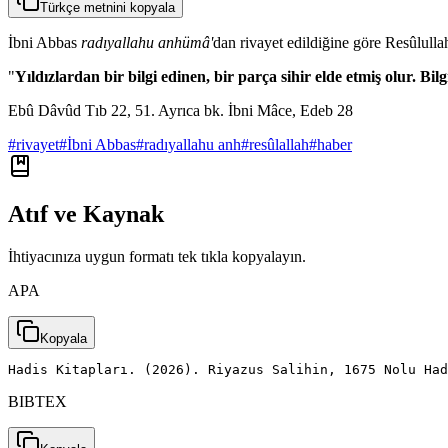
Türkçe metnini kopyala
İbni Abbas
radıyallahu anhümâ'
dan rivayet edildiğine göre Resûlull
"
Yıldızlardan bir bilgi edinen, bir parça sihir elde etmiş olur. Bilg
Ebû Dâvûd Tıb 22, 51. Ayrıca bk. İbni Mâce, Edeb 28
#
rivayet
#
İbni Abbas
#
radıyallahu anh
#
resûlallah
#
haber
Atıf ve Kaynak
İhtiyacınıza uygun formatı tek tıkla kopyalayın.
APA
Kopyala
Hadis Kitapları. (2026). Riyazus Salihin, 1675 Nolu Had
BIBTEX