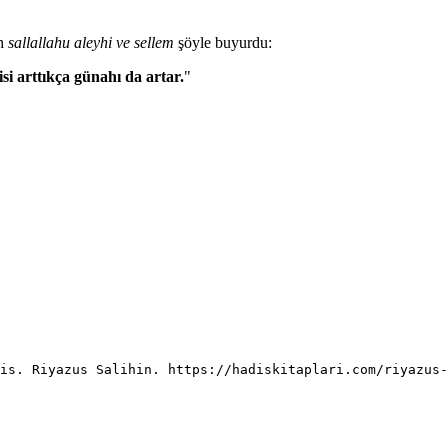
ah
sallallahu aleyhi ve sellem
şöyle buyurdu:
isi arttıkça günahı da artar.
"
is. Riyazus Salihin. https://hadiskitaplari.com/riyazus-