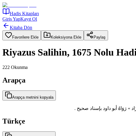
Hadis Kitapları
Giriş Yap
Kayıt Ol
Kitaba Dön
Favorilere Ekle
Koleksiyona Ekle
Paylaş
Riyazus Salihin, 1675 Nolu Had
222
Okunma
Arapça
Arapça metnini kopyala
َ ما زَاد » رَوَاهُ أبو داود بإسناد صحيح
Türkçe