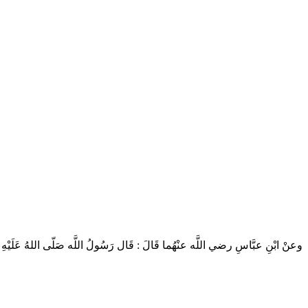
وعنْ ابْنِ عبَّاسِ رضي اللَّه عنْهُما قَالَ : قَال رَسُولُ اللَّه صَلّى اللهُ عَلَيْهِ .