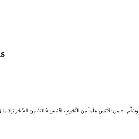
is
 وسَلَّم : « من اقْتَبَسَ عِلْماً مِنَ النُّجُومِ ، اقْتَبسَ شُعْبَةً مِنَ السِّحْرِ زَاد