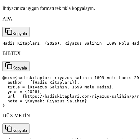
İhtiyacınıza uygun formatı tek tıkla kopyalayın.
APA
Kopyala
Hadis Kitapları. (2026). Riyazus Salihin, 1699 Nolu Had
BIBTEX
Kopyala
@misc{hadiskitaplari_riyazus_salihin_1699_nolu_hadis_20
  author = {{Hadis Kitapları}},

  title = {Riyazus Salihin, 1699 Nolu Hadis},

  year = {2026},

  url = {https://hadiskitaplari.com/riyazus-salihin/p/r
  note = {Kaynak: Riyazus Salihin}

}
DÜZ METİN
Kopyala