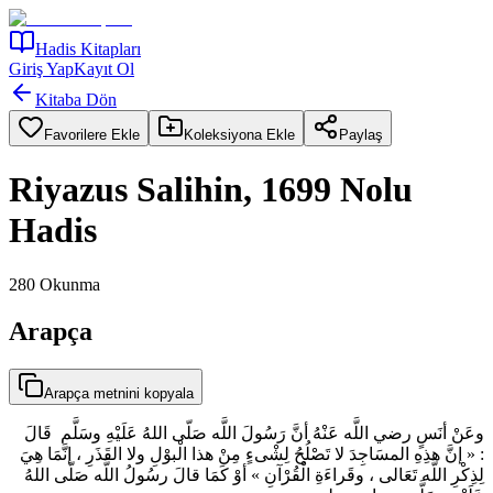
Hadis Kitapları
Giriş Yap
Kayıt Ol
Kitaba Dön
Favorilere Ekle
Koleksiyona Ekle
Paylaş
Riyazus Salihin, 1699 Nolu
Hadis
280
Okunma
Arapça
Arapça metnini kopyala
وعَنْ أنَسٍ رضي اللَّه عَنْهُ أنَّ رَسُولَ اللَّه صَلّى اللهُ عَلَيْهِ وسَلَّم قَالَ
: « إنَّ هذِهِ المسَاجِدَ لا تَصْلُحُ لِشْىءٍ مِنْ هذا الْبوْلِ ولا القَذَرِ ، إنَّمَا هِيَ
لِذِكْرِ اللَّه تَعَالى ، وقَراءَةِ الْقُرْآنِ » أوْ كَمَا قالَ رسُولُ اللَّه صَلّى اللهُ