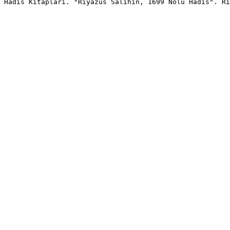
Hadis Kitapları. "Riyazus Salihin, 1699 Nolu Hadis". Ri