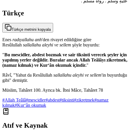
عَلَيْهِ وسَلَّم . رواه مسلم .
Türkçe
Türkçe metnini kopyala
Enes
radıyallahu anh
'den rivayet edildiğine göre
Resûlullah
sallallahu aleyhi ve sellem
şöyle buyurdu:
"
Bu mescidler, abdest bozmak ve sair tiksinti verecek şeyler için
yapılmış yerler değildir. Buralar ancak Allah Teâlâyı zikretmek,
(namaz kılmak) ve Kur‘ân okumak içindir.
"
Râvî, "Yahut da Resûlullah
sallallahu aleyhi ve sellem
'in buyurduğu
gibi" demiştir.
Müslim, Tahâret 100. Ayrıca bk. İbni Mâce, Tahâret 78
#
Allah Teâlâ
#
mescidler
#
abdest
#
tiksinti
#
zikretmek
#
namaz
kılmak
#
Kur‘ân okumak
Atıf ve Kaynak