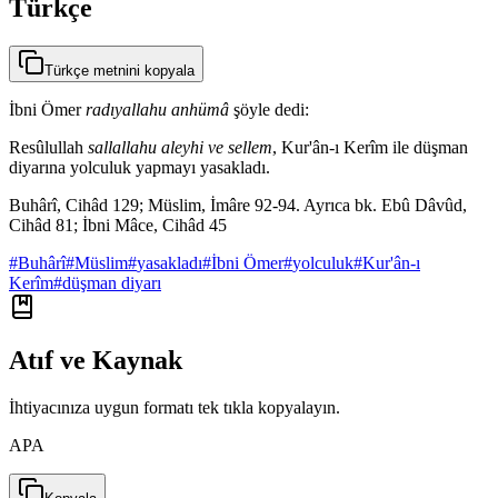
Türkçe
Türkçe metnini kopyala
İbni Ömer
radıyallahu anhümâ
şöyle dedi:
Resûlullah
sallallahu aleyhi ve sellem
, Kur'ân-ı Kerîm ile düşman
diyarına yolculuk yapmayı yasakladı.
Buhârî, Cihâd 129; Müslim, İmâre 92-94. Ayrıca bk. Ebû Dâvûd,
Cihâd 81; İbni Mâce, Cihâd 45
#
Buhârî
#
Müslim
#
yasakladı
#
İbni Ömer
#
yolculuk
#
Kur'ân-ı
Kerîm
#
düşman diyarı
Atıf ve Kaynak
İhtiyacınıza uygun formatı tek tıkla kopyalayın.
APA