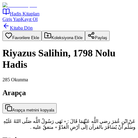
Hadis Kitapları
Giriş Yap
Kayıt Ol
Kitaba Dön
Favorilere Ekle
Koleksiyona Ekle
Paylaş
Riyazus Salihin, 1798 Nolu
Hadis
285
Okunma
Arapça
Arapça metnini kopyala
عَنْ ابْنِ عُمَرَ رضي اللَّه عَنْهُمَا قَالَ : « نَهَى رَسُولُ اللَّه صَلّى اللهُ عَلَيْهِ
وسَلَّم أنْ يُسَافَرَ بالقرآن إلَى أرْضِ الْعَدُوِّ » متفقٌ عليه .