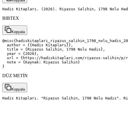
Kopyala
Hadis Kitapları. (2026). Riyazus Salihin, 1798 Nolu Had
BIBTEX
Kopyala
@misc{hadiskitaplari_riyazus_salihin_1798_nolu_hadis_20
  author = {{Hadis Kitapları}},

  title = {Riyazus Salihin, 1798 Nolu Hadis},

  year = {2026},

  url = {https://hadiskitaplari.com/riyazus-salihin/p/r
  note = {Kaynak: Riyazus Salihin}

}
DÜZ METİN
Kopyala
Hadis Kitapları. "Riyazus Salihin, 1798 Nolu Hadis". Ri