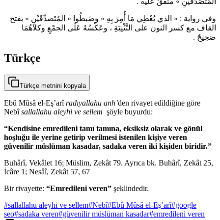
المُتَصَدِّقَيْنِ » متفقٌ عليه .
وفي رواية : « الذي يُعْطِي مَا أُمِرَ بِهِ » وضَبطُوا « المُتَصدِّقَيْنِ » بفتح
القاف مع كسر النون على التَّثْنِيَةِ ، وعَكْسُهُ عَلَى الجمْعِ وكلاهُمَا
صَحِيحٌ .
Türkçe
Türkçe metnini kopyala
Ebû Mûsâ el-Eş’arî
radıyallahu anh’
den rivayet edildiğine göre
Nebî
sallallahu aleyhi ve sellem
şöyle buyurdu:
“Kendisine emredileni tamı tamına, eksiksiz olarak ve gönül
hoşluğu ile yerine getirip verilmesi istenilen kişiye veren
güvenilir müslüman kasadar, sadaka veren iki kişiden biridir.”
Buhârî, Vekâlet 16; Müslim, Zekât 79. Ayrıca bk. Buhârî, Zekât 25,
İcâre 1; Nesâî, Zekât 57, 67
Bir rivayette:
“Emredileni veren”
şeklindedir.
#
sallallahu aleyhi ve sellem
#
Nebî
#
Ebû Mûsâ el-Eş’arî
#
google
seo
#
sadaka veren
#
güvenilir müslüman kasadar
#
emredileni veren