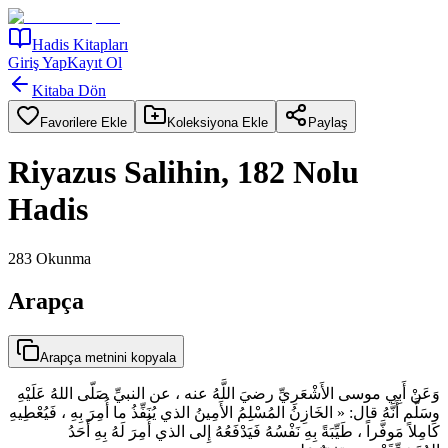
Hadis Kitapları
Giriş Yap
Kayıt Ol
Kitaba Dön
Favorilere Ekle
Koleksiyona Ekle
Paylaş
Riyazus Salihin, 182 Nolu
Hadis
283
Okunma
Arapça
Arapça metnini kopyala
وَعَنْ أَبِي موسى الأَشْعَرِيِّ رضيَ اللَّهُ عنه ، عن النبيِّ صَلّى اللهُ عَلَيْهِ
وسَلَّم أَنَّهُ قال: « الخَازِنُ المُسْلِمُ الأَمِينُ الذي يُنَفِّذُ ما أُمِرَ بِهِ ، فَيُعْطِيهِ
كَامِلاً مَوفَّراً ، طَيِّبَةً بِهِ نَفْسُهُ فَيَدْفَعُهُ إِلى الذي أُمِرَ لَهُ بِهِ أَحَدُ