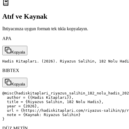
Atıf ve Kaynak
İhtiyacınıza uygun formatı tek tıkla kopyalayın.
APA
Kopyala
Hadis Kitapları. (2026). Riyazus Salihin, 182 Nolu Had
BIBTEX
Kopyala
@misc{hadiskitaplari_riyazus_salihin_182_nolu_hadis_202
  author = {{Hadis Kitapları}},

  title = {Riyazus Salihin, 182 Nolu Hadis},

  year = {2026},

  url = {https://hadiskitaplari.com/riyazus-salihin/p/r
  note = {Kaynak: Riyazus Salihin}

}
DÜZ METİN