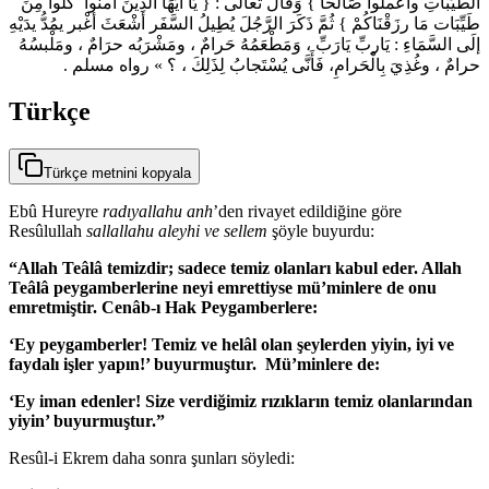
الطَّيِّباتِ واعملوا صَالحاً } وَقَال تَعالَى : { يَا أَيُّهَا الَّذِينَ آمنُوا كُلُوا مِنَ
طَيِّبَات مَا رزَقْنَاكُمْ } ثُمَّ ذَكَرَ الرَّجُلَ يُطِيلُ السَّفَر أشْعَثَ أغْبر يمُدُّ يدَيْهِ
إلَى السَّمَاءِ : يَاربِّ يَارَبِّ ، وَمَطْعَمُهُ حَرامٌ ، ومَشْرَبُه حرَامٌ ، ومَلْبسُهُ
حرامٌ ، وغُذِيَ بِالْحَرامِ، فَأَنَّى يُسْتَجابُ لِذَلِكَ ، ؟ » رواه مسلم .
Türkçe
Türkçe metnini kopyala
Ebû Hureyre
radıyallahu anh
’den rivayet edildiğine göre
Resûlullah
sallallahu aleyhi ve sellem
şöyle buyurdu:
“Allah Teâlâ temizdir; sadece temiz olanları kabul eder. Allah
Teâlâ peygamberlerine neyi emrettiyse mü’minlere de onu
emretmiştir. Cenâb-ı Hak Peygamberlere:
‘Ey peygamberler! Temiz ve helâl olan şeylerden yiyin, iyi ve
faydalı işler yapın!’ buyurmuştur. Mü’minlere de:
‘Ey iman edenler! Size verdiğimiz rızıkların temiz olanlarından
yiyin’ buyurmuştur.”
Resûl-i Ekrem daha sonra şunları söyledi: