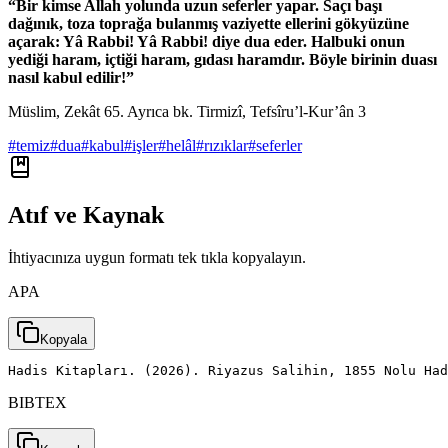
“Bir kimse Allah yolunda uzun seferler yapar. Saçı başı
dağınık, toza toprağa bulanmış vaziyette ellerini
gökyüzüne
açarak: Yâ Rabbi! Yâ Rabbi! diye dua eder. Halbuki onun
yediği haram, içtiği haram, gıdası haramdır. Böyle birinin duası
nasıl kabul edilir!”
Müslim, Zekât 65. Ayrıca bk. Tirmizî, Tefsîru’l-Kur’ân 3
#
temiz
#
dua
#
kabul
#
işler
#
helâl
#
rızıklar
#
seferler
Atıf ve Kaynak
İhtiyacınıza uygun formatı tek tıkla kopyalayın.
APA
Kopyala
Hadis Kitapları. (2026). Riyazus Salihin, 1855 Nolu Had
BIBTEX