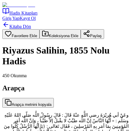
Hadis Kitapları
Giriş Yap
Kayıt Ol
Kitaba Dön
Favorilere Ekle
Koleksiyona Ekle
Paylaş
Riyazus Salihin, 1855 Nolu
Hadis
450
Okunma
Arapça
Arapça metnini kopyala
وعَنْ أبي هُريْرَةَ رضي اللَّه عنْهُ قَالَ : قَالَ رسُولُ اللَّه صَلّى اللهُ عَلَيْهِ
وسَلَّم : « أيُّهَا النَّاسُ إنَّ اللَّه طيِّبٌ لا يقْبلُ إلاَّ طيِّباً ، وَإنَّ اللَّه أمَر
المُؤمِنِينَ بِمَا أمَر بِهِ المُرْسلِينَ ، فَقَال تَعَالى : {يَا أيُّها الرُّسْلُ كُلُوا مِنَ