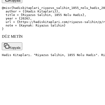
Kopyala
@misc{hadiskitaplari_riyazus_salihin_1855_nolu_hadis_20
  author = {{Hadis Kitapları}},

  title = {Riyazus Salihin, 1855 Nolu Hadis},

  year = {2026},

  url = {https://hadiskitaplari.com/riyazus-salihin/p/r
  note = {Kaynak: Riyazus Salihin}

}
DÜZ METİN
Kopyala
Hadis Kitapları. "Riyazus Salihin, 1855 Nolu Hadis". Ri