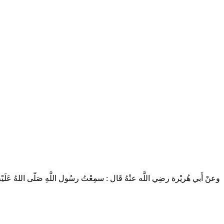
وعنْ أَبي هُريْرة رضِي اللَّه عنْهُ قَال : سمِعْتُ رسُول اللَّهِ صَلّى اللهُ عَلَيْهِ وسَل .