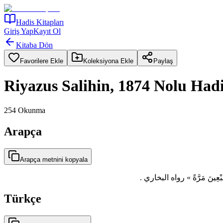
Hadis Kitapları
Giriş Yap
Kayıt Ol
Kitaba Dön
Favorilere Ekle
Koleksiyona Ekle
Paylaş
Riyazus Salihin, 1874 Nolu Had
254
Okunma
Arapça
Arapça metnini kopyala
نْ سبْعِينَ مَرَّةً » رواه البخاري
Türkçe