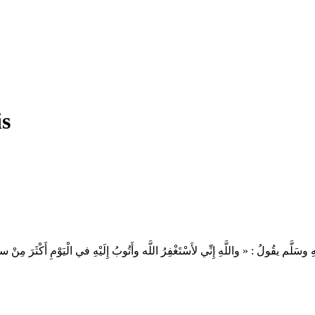
is
َّم يقُولُ : « واللَّهِ إِنِّي لأَسْتَغْفِرُ اللَّه وأَتُوبُ إِلَيْهِ في الْيَوْمِ أَكْثَرَ مِ