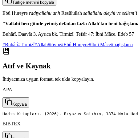
Türkçe metnini kopyala
Ebû Hureyre
radıyallahu anh
Resûlullah
sallallahu aleyhi ve sellem
’i
"Vallahi ben günde yetmiş defadan fazla Allah'tan beni bağışlama
Buhârî, Daavât 3. Ayrıca bk. Tirmizî, Tefsîr 47; İbni Mâce, Edeb 57
#
Buhârî
#
Tirmizî
#
Allah
#
tövbe
#
Ebû Hureyre
#
İbni Mâce
#
bağışlama
Atıf ve Kaynak
İhtiyacınıza uygun formatı tek tıkla kopyalayın.
APA
Kopyala
Hadis Kitapları. (2026). Riyazus Salihin, 1874 Nolu Had
BIBTEX