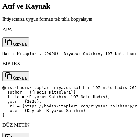
Atıf ve Kaynak
İhtiyacınıza uygun formatı tek tıkla kopyalayın.
APA
Kopyala
Hadis Kitapları. (2026). Riyazus Salihin, 197 Nolu Had
BIBTEX
Kopyala
@misc{hadiskitaplari_riyazus_salihin_197_nolu_hadis_202
  author = {{Hadis Kitapları}},

  title = {Riyazus Salihin, 197 Nolu Hadis},

  year = {2026},

  url = {https://hadiskitaplari.com/riyazus-salihin/p/r
  note = {Kaynak: Riyazus Salihin}

}
DÜZ METİN