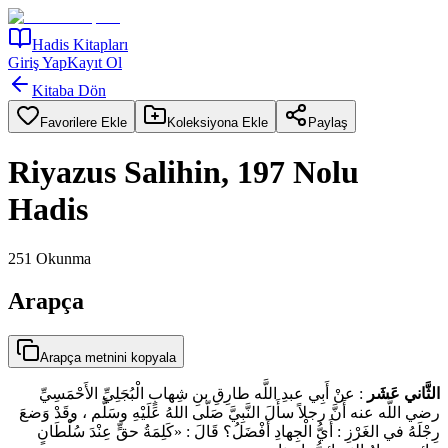
Hadis Kitapları
Giriş Yap
Kayıt Ol
Kitaba Dön
Favorilere Ekle
Koleksiyona Ekle
Paylaş
Riyazus Salihin, 197 Nolu
Hadis
251
Okunma
Arapça
Arapça metnini kopyala
الثَّاني
عَشَر
: عنْ أَبِي عبدِ اللَّه طارِقِ بنِ شِهابٍ الْبُجَلِيِّ الأَحْمَسِيِّ
رضي اللَّه عنه أَنَّ رجلاً سأَلَ النَّبِيَّ صَلّى اللهُ عَلَيْهِ وسَلَّم ، وقَدْ وَضعَ
رِجْلَهُ في الغَرْزِ : أَيُّ الْجِهادِ أَفْضَلُ؟ قَالَ : «كَلِمَةُ حقٍّ عِنْدَ سُلْطَانٍ