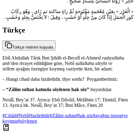
جائِر » رَوَاهُ النسائيُّ بإسنادٍ صحيحٍ .
« الْغَرْز » بِعَيْنٍ مُعْجَمةٍ مَفْتُوحةٍ ثُمَّ راءٍ ساكنة ثم زَاي ، وَهُوَ ركَابُ
كَورِ الْجمَلِ إِذَا كَانَ مِنْ جِلْدٍ أَوْ خَشَبٍ ، وَقِيلَ : لاَ يَخْتَصُّ بِجِلدٍ وَخَشَبٍ .
Türkçe
Türkçe metnini kopyala
Ebû Abdullah Târık İbni Şihâb el-Becelî el-Ahmesî
radıyallahu
anh’
den rivayet edildiğine göre, Nebî
sallallahu aleyhi ve
sellem
ayağını özengiye koymuş vaziyette iken, bir adam:
– Hangi cihad daha faziletlidir, diye sordu? Peygamberimiz:
– “Zâlim sultan katında söylenen hak söz”
buyurdular.
Nesâî, Bey’at 37. Ayrıca: Ebû Dâvûd, Melâhim 17; Tirmizî, Fiten
13. Ayrıca bk. Nesâî, Bey’at 37; İbni Mâce, Fiten 20
#
Cihâd
#
Nebî
#
faziletlidir
#
Zâlim sultan
#
hak söz
#
ayağını özengiye
koymuş
#
söylenen