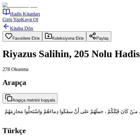
Hadis Kitapları
Giriş Yap
Kayıt Ol
Kitaba Dön
Favorilere Ekle
Koleksiyona Ekle
Paylaş
Riyazus Salihin, 205 Nolu Hadis
278
Okunma
Arapça
Arapça metnini kopyala
َكَ مـَنْ كَانَ قَبْلَكُمْ ، حملَهُمْ على أَنْ سفَكَوا دِماءَهُمْ واسْتَحلُّوا مَحارِمَهُمْ
Türkçe