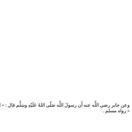
وعن جابر رضي اللَّه عنه أَن رسولَ اللَّه صَلّى اللهُ عَلَيْهِ وسَلَّم قال : « اتَّقُوا الظُّل
» رواه مسلم .