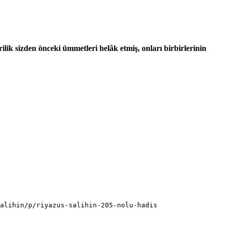
ik sizden önceki ümmetleri helâk etmiş, onları birbirlerinin
alihin/p/riyazus-salihin-205-nolu-hadis