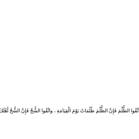
ْمَ فَإِنَّ الظُّلْمَ ظُلُمَاتٌ يَوْمَ الْقِيَامَةِ ، واتَّقُوا الشُّحَّ فَإِنَّ الشُّحَّ أَهْل