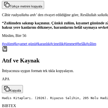
Türkçe metnini kopyala
Câbir
radıyallahu anh’
den rivayet edildiğine göre, Resûlullah
sallal
“Zulümden sakınıp kaçınınız. Çünkü zulüm, kıyamet gününde zâlime
haksız yere kanlarını dökmeye, haramlarını helâl saymaya sevket
Müslim, Birr 56
#
zulüm
#
kıyamet günü
#
karanlık
#
cimrilik
#
ümmet
#
helâk
#
zâlim
Atıf ve Kaynak
İhtiyacınıza uygun formatı tek tıkla kopyalayın.
APA
Kopyala
Hadis Kitapları. (2026). Riyazus Salihin, 205 Nolu Had
BIBTEX