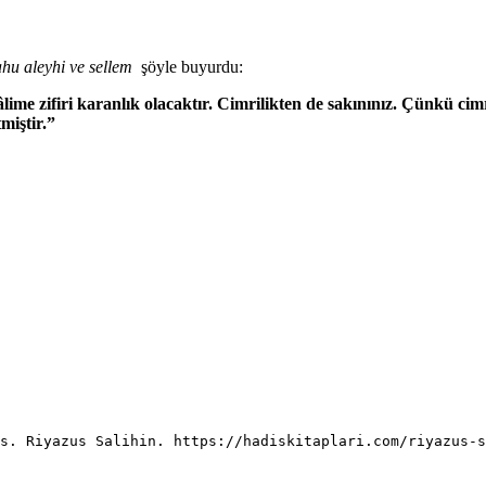
lahu aleyhi ve sellem
şöyle buyurdu:
 zifiri karanlık olacaktır. Cimrilikten de sakınınız. Çünkü cimril
miştir.”
is. Riyazus Salihin. https://hadiskitaplari.com/riyazus-s