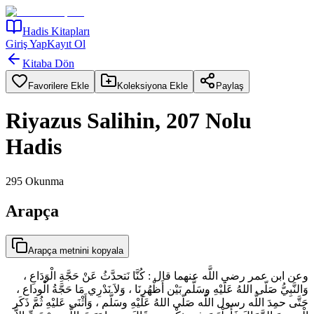
Hadis Kitapları
Giriş Yap
Kayıt Ol
Kitaba Dön
Favorilere Ekle
Koleksiyona Ekle
Paylaş
Riyazus Salihin, 207 Nolu
Hadis
295
Okunma
Arapça
Arapça metnini kopyala
وعن ابن عمر رضي اللَّه عنهما قال : كُنَّا نَتحدَّثُ عَنْ حَجَّةِ الْوَدَاعِ ،
وَالنَّبِيُّ صَلّى اللهُ عَلَيْهِ وسَلَّم بَيْن أَظْهُرِنَا ، وَلاَ نَدْرِي مَا حَجَّةُ الْوداع ،
حَتَّى حمِدَ اللَّه رسول اللَّه صَلّى اللهُ عَلَيْهِ وسَلَّم ، وَأَثْنَى عَليْهِ ثُمَّ ذَكَر