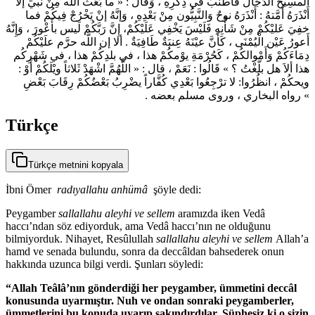
الْمسِيحَ الدَّجَالَ فَأَطْنَبَ في ذِكْرِهِ ، وَقَالَ : « ما بَعَثَ اللَّه مِنْ نَبيٍّ إلاَّ
أَنْذَرَهُ أُمَّتهُ : أَنْذَرَهُ نوحٌ وَالنَّبِيُّون مِنْ بَعْدِهِ ، وَإنَّهُ إنْ يَخْرُجْ فِيكُمْ فما
خفِيَ عَليْكُمْ مِنْ شَأْنِهِ فَلَيْسَ يَخْفِي عَلَيْكُمْ، إِنَّ رَبَّكُمْ لَيس بأَعْورَ ، وَإِنَّهُ
أَعورُ عَيْن الْيُمْنَى ، كَأَنَّ عيْنَهُ عِنبَةٌ طَافِيَةٌ . ألا إن اللَّه حرَّم علَيْكُمْ
دِمَاءَكُمْ وَأَمْوالكُمْ ، كَحُرْمَةِ يوْمكُمْ هذا ، في بلدِكُمْ هذا ، في شَهْرِكُم
هذا ألاَ هل بلَّغْتُ ؟ » قَالُوا : نَعَمْ ، قال : « اللَّهُمَّ اشْهَدْ ثَلاثاً ويْلَكُمْ أَوْ :
ويحكُمْ ، انظُرُوا: لا ترْجِعُوا بَعْدِي كُفَّاراً يضْرِبُ بَعْضُكُمْ رِقَابَ بَعْضِ
» رواه البخاري ، وروى مسلم بعضه .
Türkçe
Türkçe metnini kopyala
İbni Ömer
radıyallahu anhümâ
şöyle dedi:
Peygamber
sallallahu aleyhi ve sellem
aramızda iken Vedâ
haccı’ndan söz ediyorduk, ama Vedâ haccı’nın ne olduğunu
bilmiyorduk. Nihayet, Resûlullah
sallallahu aleyhi ve sellem
Allah’a
hamd ve senada bulundu, sonra da deccâldan bahsederek onun
hakkında uzunca bilgi verdi. Şunları söyledi:
“Allah Teâlâ’nın gönderdiği her peygamber, ümmetini deccâl
konusunda uyarmıştır. Nuh ve ondan sonraki peygamberler,
ümmetlerini bu konuda uyarıp sakındırdılar. Şüphesiz ki o sizin