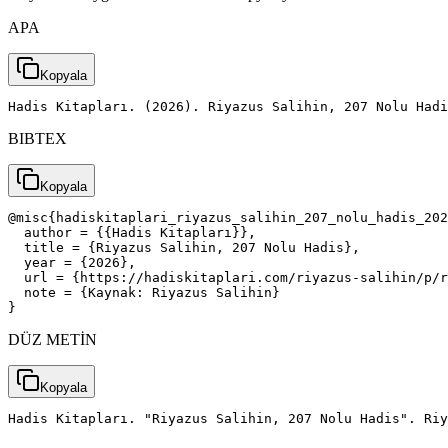
APA
Kopyala
Hadis Kitapları. (2026). Riyazus Salihin, 207 Nolu Had
BIBTEX
Kopyala
@misc{hadiskitaplari_riyazus_salihin_207_nolu_hadis_202
  author = {{Hadis Kitapları}},

  title = {Riyazus Salihin, 207 Nolu Hadis},

  year = {2026},

  url = {https://hadiskitaplari.com/riyazus-salihin/p/r
  note = {Kaynak: Riyazus Salihin}

}
DÜZ METİN
Kopyala
Hadis Kitapları. "Riyazus Salihin, 207 Nolu Hadis". Riy