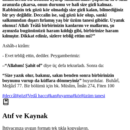
aranızda çıkarsa, onun durumu ve hali size gizli kalmaz.
Rabbinizin tek gözü kör olmadığı size gizli kalan, bilmediğiniz
bir şey değildir. Deccalin ise, sağ gözü kör olup, sanki
salkımından dışarı fırlamış yaş bir üzüm tanesi gibidir. Uyanık
olunuz! Allah Teâlâ birbirinizin kanlarını ve mallarını, şu
ayınızda bugününüzü haram kıldığı gibi, birbirinize haram
kılmıştır. Dikkat ediniz, sizlere tebliğ ettim mi?”
Ashâb-ı kirâm:
- Evet tebliğ ettin, dediler. Peygamberimiz:
–“Allahım! Şahit ol”
diye üç defa tekrarladı. Sonra da:
“Size yazık olur, bakınız, sakın benden sonra birbirinizin
boynunu vurup da küffara dönmeyiniz”
buyurdular. Buhârî,
Meğâzî 77. Bir bölümü için bk. Müslim, Îmân 274, Fiten 100
#
deccâl
#
göz
#
Vedâ haccı
#
kan
#
uyarma
#
kör
#
üzüm tanesi
Atıf ve Kaynak
İhtiyacınıza uygun formatı tek tıkla kopyalayın.