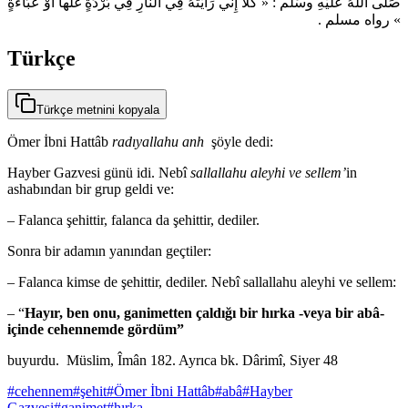
صَلّى اللهُ عَلَيْهِ وسَلَّم : « كلاَّ إِنِّي رَأَيْتُهُ فِي النَّارِ فِي بُرْدَةٍ غَلَّها أَوْ عبَاءَةٍ
» رواه مسلم .
Türkçe
Türkçe metnini kopyala
Ömer İbni Hattâb
radıyallahu anh
şöyle dedi:
Hayber Gazvesi günü idi. Nebî
sallallahu aleyhi ve sellem’
in
ashabından bir grup geldi ve:
– Falanca şehittir, falanca da şehittir, dediler.
Sonra bir adamın yanından geçtiler:
– Falanca kimse de şehittir, dediler. Nebî sallallahu aleyhi ve sellem:
– “
Hayır, ben onu, ganimetten çaldığı bir hırka -veya bir abâ-
içinde cehennemde gördüm”
buyurdu. Müslim, Îmân 182. Ayrıca bk. Dârimî, Siyer 48
#
cehennem
#
şehit
#
Ömer İbni Hattâb
#
abâ
#
Hayber
Gazvesi
#
ganimet
#
hırka