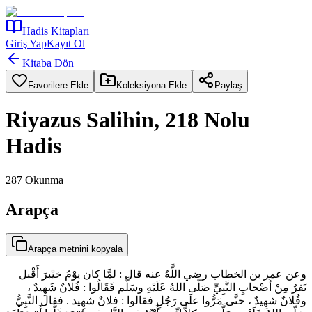
Hadis Kitapları
Giriş Yap
Kayıt Ol
Kitaba Dön
Favorilere Ekle
Koleksiyona Ekle
Paylaş
Riyazus Salihin, 218 Nolu
Hadis
287
Okunma
Arapça
Arapça metnini kopyala
وعن عمر بن الخطاب رضي اللَّهُ عنه قال : لمَّا كان يوْمُ خيْبرَ أَقْبل
نَفرٌ مِنْ أَصْحابِ النَّبِيِّ صَلّى اللهُ عَلَيْهِ وسَلَّم فَقَالُوا : فُلانٌ شَهِيدٌ ،
وفُلانٌ شهِيدٌ ، حتَّى مَرُّوا علَى رَجُلٍ فقالوا : فلانٌ شهِيد . فقال النَّبِيُّ