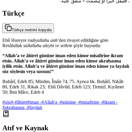
، فلْيقُلْ خيراً أَوْ لِيَصمُتْ » متفقٌ عليه.
Türkçe
Türkçe metnini kopyala
Ebû Hureyre
radıyallahu anh
’den rivayet edildiğine göre
Resûlullah
sallallahu aleyhi ve sellem
şöyle buyurdu:
“Allah’a ve âhiret gününe iman eden kimse misafirine ikram
etsin. Allah’a ve âhiret gününe iman eden kimse akrabasına
iyilik etsin. Allah’a ve âhiret gününe iman eden kimse ya faydalı
söz söylesin veya sussun!”
Buhârî, Edeb 85; Müslim, Îmân 74, 75. Ayrıca bk. Buhârî, Nikâh
80, Edeb 31, Rikak 23; Ebû Dâvûd, Edeb 123; Tirmizî, Kıyâmet
50; İbni Mâce, Edeb 4
#
söz
#
-
#
âhiret
#
iman -
#
Allah'a -
#
gününe -
#
misafirine -
#
ikram -
#
akrabasına -
#
faydalı
Atıf ve Kaynak