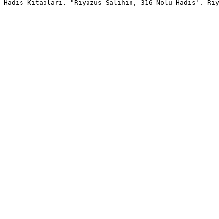
Hadis Kitapları. "Riyazus Salihin, 316 Nolu Hadis". Riy