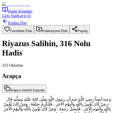
Hadis Kitapları
Giriş Yap
Kayıt Ol
Kitaba Dön
Favorilere Ekle
Koleksiyona Ekle
Paylaş
Riyazus Salihin, 316 Nolu
Hadis
323
Okunma
Arapça
Arapça metnini kopyala
وعنه أيضاً رضي اللَّه عنه أَن رسول اللَّه صَلّى اللهُ عَلَيْهِ وسَلَّم قال
: « مَنْ كَانَ يُؤْمِنُ بِاللَّهِ والْيوْمِ الآخِرِ ، فَلْيُكْرِمْ ضَيْفَهُ ، وَمَنْ كانَ يُؤْمِنُ
بِاللَّهِ والْيوم الآخِر ، فَلْيصلْ رَحِمَهُ ، وَمَنْ كَانَ يُؤْمِنُ بِاللَّه وَالْيوْمِ الآخِرِ