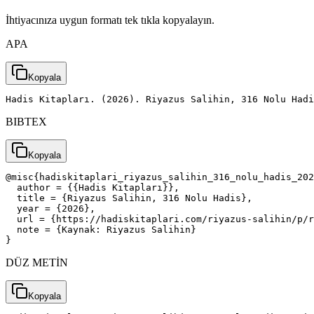
İhtiyacınıza uygun formatı tek tıkla kopyalayın.
APA
Kopyala
Hadis Kitapları. (2026). Riyazus Salihin, 316 Nolu Had
BIBTEX
Kopyala
@misc{hadiskitaplari_riyazus_salihin_316_nolu_hadis_202
  author = {{Hadis Kitapları}},

  title = {Riyazus Salihin, 316 Nolu Hadis},

  year = {2026},

  url = {https://hadiskitaplari.com/riyazus-salihin/p/r
  note = {Kaynak: Riyazus Salihin}

}
DÜZ METİN
Kopyala