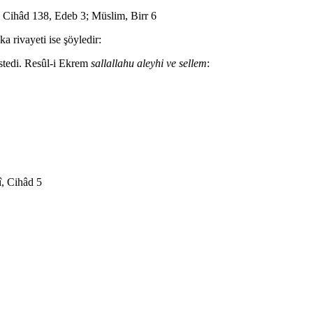
Cihâd 138, Edeb 3; Müslim, Birr 6
ka rivayeti ise şöyledir:
istedi. Resûl-i Ekrem
sallallahu aleyhi ve sellem
:
î, Cihâd 5