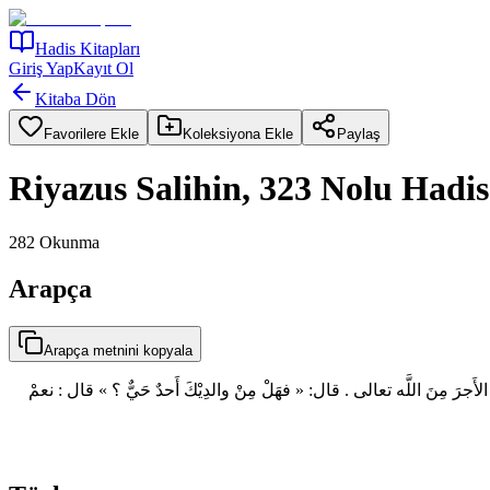
Hadis Kitapları
Giriş Yap
Kayıt Ol
Kitaba Dön
Favorilere Ekle
Koleksiyona Ekle
Paylaş
Riyazus Salihin, 323 Nolu Hadis
282
Okunma
Arapça
Arapça metnini kopyala
أَجرَ مِنَ اللَّه تعالى . قال: « فهَلْ مِنْ والدِيْكَ أَحدٌ حَيٌّ ؟ » قال : نعمْ