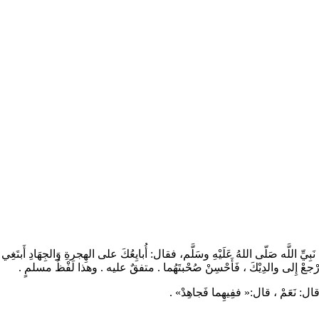
َه صَلّى اللهُ عَلَيْهِ وسَلَّم، فقال: أُبايِعُكَ على الهِجرةِ وَالجِهَادِ أَبتَغِي ال
َارْجعْ إِلى والدِيْكَ ، فَأَحْسِنْ صُحْبتَهُما . متفقٌ عليه . وهذا لَفْظُ مسلمٍ
؟ قال: نَعَمْ ، قال:« ففِيهِما فَجاهِدْ