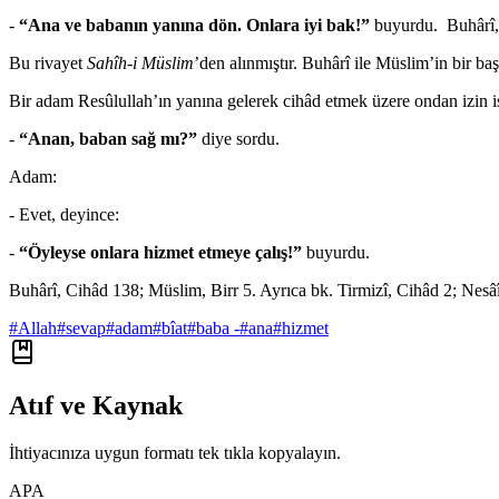
-
“Ana ve babanın yanına dön. Onlara iyi bak!”
buyurdu. Buhârî, 
Bu rivayet
Sahîh-i Müslim
’den alınmıştır. Buhârî ile Müslim’in bir baş
Bir adam Resûlullah’ın yanına gelerek cihâd etmek üzere ondan izin 
-
“Anan, baban sağ mı?”
diye sordu.
Adam:
- Evet, deyince:
-
“Öyleyse onlara hizmet etmeye çalış!”
buyurdu.
Buhârî, Cihâd 138; Müslim, Birr 5. Ayrıca bk. Tirmizî, Cihâd 2; Nesâ
#
Allah
#
sevap
#
adam
#
bîat
#
baba -
#
ana
#
hizmet
Atıf ve Kaynak
İhtiyacınıza uygun formatı tek tıkla kopyalayın.
APA