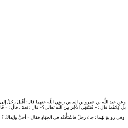
وعن عبد اللَّه بن عمرو بن العاص رضي اللَّه عنهما قال: أَقْبلَ رجُلٌ إِلى نَبِيِّ اللّ
بل كِلاهُما قال : « فَتَبْتَغِي الأَجْرَ مِنَ اللَّه تعالى؟» قال : نعمْ . قال : « ف .
وفي روايةٍ لهُما : جاءَ رجلٌ فاسْتَأْذَنُه في الجِهَادِ فقال:« أَحيٌّ والِداكَ » .