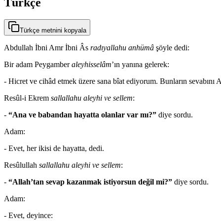
Türkçe
Türkçe metnini kopyala
Abdullah İbni Amr İbni Âs
radıyallahu anhümâ
şöyle dedi:
Bir adam Peygamber
aleyhisselâm
’ın yanına gelerek:
- Hicret ve cihâd etmek üzere sana bîat ediyorum. Bunların sevabını Al
Resûl-i Ekrem
sallallahu aleyhi ve sellem
:
-
“Ana ve babandan hayatta olanlar var mı?”
diye sordu.
Adam:
- Evet, her ikisi de hayatta, dedi.
Resûlullah
sallallahu aleyhi ve sellem
:
-
“Allah’tan sevap kazanmak istiyorsun değil mi?”
diye sordu.
Adam:
- Evet, deyince: