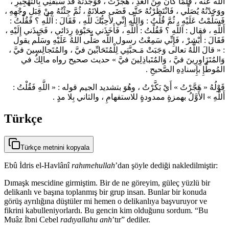
اللَّه عنه ، فَلَمَّا كَانَ مِنَ الْغَدِ ، هَجَّرْتُ ، فَوَجَدْتُهُ قَدْ سَبَقَنِي بِالتَّهْجِيرِ ،
ووَجَدْتُهُ يُصَلِّي ، فَانْتَظَرْتُهُ حَتَّى قَضَى صلاتَهُ ، ثُمَّ جِئْتُهُ مِنْ قِبَلِ وجْهِهِ ،
فَسَلَّمْتُ عَلَيْهِ ، ثُمَّ قُلْتُ : وَاللَّهِ إِنِّي لأَحِبُّكَ للَّهِ ، فَقَالَ : آللَّهِ ؟ فَقُلْتُ :
أَللَّهِ ، فقال : آللَّهِ ؟ فَقُلْتُ : أَللَّهِ ، فَأَخَذَني بِحَبْوَةِ رِدَائي ، فَجَبذَني إِلَيْهِ ،
فَقَالَ : أَبْشِرْ ، فَإِنِّي سَمِعْتُ رسول اللَّه صَلّى اللهُ عَلَيْهِ وسَلَّم يقول
: « قالَ اللَّهُ تعالى وَجَبَتْ مَـحبَّتِي لِلْمُتَحَابِّينَ فيَّ ، والمُتَجالِسِينَ فيَّ ،
وَالمُتَزَاوِرِينَ فيَّ ، وَالمُتَباذِلِينَ فيَّ » حديث صحيح رواه مالِكٌ في
المُوطَّإِ بإِسنادِهِ الصَّحيحِ .
قَوْلُهُ « هَجَّرْتُ » أَيْ بَكَّرْتُ ، وهُوَ بتشديد الجيم قوله : « اللَّهِ فَقُلْتُ :
أَللَّهِ » الأَوَّلُ بهمزةٍ ممدودةٍ للاستفهامِ ، والثاني بِلا مدٍ .
Türkçe
Türkçe metnini kopyala
Ebû İdris el-Havlânî
rahımehullah
’dan şöyle dediği nakledilmiştir:
Dımaşk mescidine girmiştim. Bir de ne göreyim, güleç yüzlü bir
delikanlı ve başına toplanmış bir grup insan. Bunlar bir konuda
görüş ayrılığına düştüler mi hemen o delikanlıya başvuruyor ve
fikrini kabulleniyorlardı. Bu gencin kim olduğunu sordum. “Bu
Muâz İbni Cebel
radıyallahu anh
’tır” dediler.