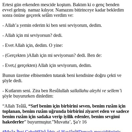
Ertesi gün erkenden mescide koştum. Baktım ki o genç benden
evvel gelmiş namaz kılıyor. Namazını bitirinceye kadar bekledim
sonra önüne geçerek selâm verdim ve:
- Allah’a yemin ederim ki ben seni seviyorum, dedim.
- Allah için mi seviyorsun? dedi.
- Evet Allah için, dedim. O yine:
- (Gerçekten )Allah için mi seviyorsun? dedi. Ben de:
- Evet,( gerçekten) Allah için seviyorum, dedim.
Bunun üzerine elbisemden tutarak beni kendisine doğru çekti ve
şöyle dedi.
- Kutlarım seni. Zira ben Resûlullah
sallallahu aleyhi ve sellem’
i
şöyle buyururken dinledim:
“Allah Teâlâ,
“Sırf benim için birbirini seven, benim rızâm için
toplanan, benim rızâm uğrunda birbirini ziyaret eden ve sadece
benim rızâm için sadaka verip iyilik edenler, benim sevgimi
hakederler
” buyurmuştur.”Muvatta’, Şa’r 16
#
Muâz İbni Cebel
#
Ebû İdris el-Havlânî
#
Dımaşk mescidi
#
görüş