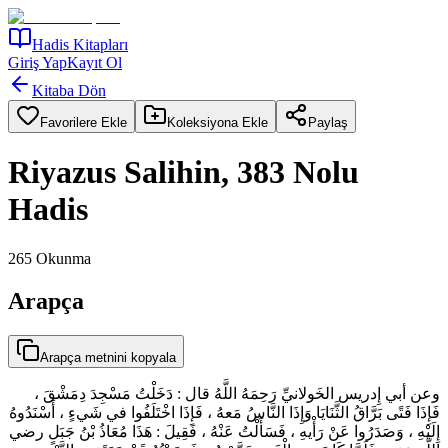
Hadis Kitapları
Giriş Yap
Kayıt Ol
Kitaba Dön
Favorilere Ekle
Koleksiyona Ekle
Paylaş
Riyazus Salihin, 383 Nolu
Hadis
265
Okunma
Arapça
Arapça metnini kopyala
وعن أبي إِدريس الخَولانيِّ رَحِمَهُ اللَّهُ قال : دَخَلْتُ مَسْجِدَ دِمَشْقَ ،
فَإِذَا فَتًى بَرَّاقُ الثَّنَايَا وَإِذَا النَّاسُ مَعهُ ، فَإِذَا اخْتَلَفُوا في شَيءٍ ، أَسْنَدُوهُ
إِلَيْهِ ، وَصَدَرُوا عَنْ رَأْيهِ ، فَسَأَلْتُ عَنْهُ ، فَقِيلَ : هَذَا مُعَاذُ بْنُ جَبَلٍ رضي