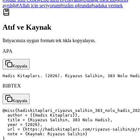
ayrılığı
#
Allah için seviyorum
#
rızâm uğrunda
#
sadaka vermek
Atıf ve Kaynak
İhtiyacınıza uygun formatı tek tıkla kopyalayın.
APA
Kopyala
Hadis Kitapları. (2026). Riyazus Salihin, 383 Nolu Had
BIBTEX
Kopyala
@misc{hadiskitaplari_riyazus_salihin_383_nolu_hadis_202
  author = {{Hadis Kitapları}},

  title = {Riyazus Salihin, 383 Nolu Hadis},

  year = {2026},

  url = {https://hadiskitaplari.com/riyazus-salihin/p/r
  note = {Kaynak: Riyazus Salihin}

}